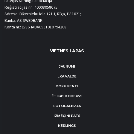
Latvijas Kērlinga asociācija
Reģistrācijas nr.: 40008058075
Adrese: Biķernieku iela 121H, Rīga, LV-1021;
Banka: AS SWEDBANK
Konta nr.: LV36HABA0551010794208
VIETNES LAPAS
JAUNUMI
LKA VALDE
DOKUMENTI
ĒTIKAS KODEKSS
FOTOGALERIJA
IZMĒĢINI PATS
KĒRLINGS