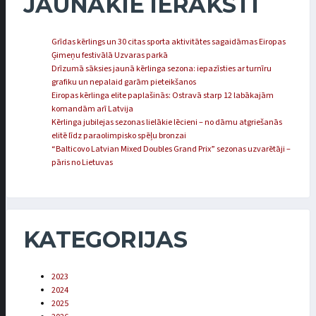
JAUNĀKIE IERAKSTI
Grīdas kērlings un 30 citas sporta aktivitātes sagaidāmas Eiropas
Ģimeņu festivālā Uzvaras parkā
Drīzumā sāksies jaunā kērlinga sezona: iepazīsties ar turnīru
grafiku un nepalaid garām pieteikšanos
Eiropas kērlinga elite paplašinās: Ostravā starp 12 labākajām
komandām arī Latvija
Kērlinga jubilejas sezonas lielākie lēcieni – no dāmu atgriešanās
elitē līdz paraolimpisko spēļu bronzai
“Balticovo Latvian Mixed Doubles Grand Prix” sezonas uzvarētāji –
pāris no Lietuvas
KATEGORIJAS
2023
2024
2025