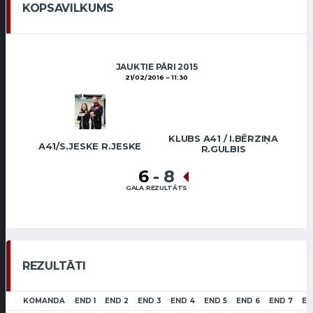
KOPSAVILKUMS
JAUKTIE PĀRI 2015
21/02/2016
11:30
KLUBS A41 / I.BĒRZIŅA
A41/S.JESKE R.JESKE
R.GULBIS
6
-
8
GALA REZULTĀTS
REZULTĀTI
KOMANDA
END 1
END 2
END 3
END 4
END 5
END 6
END 7
EN