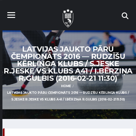
LATVIJAS JAUKTO PĀRU
ČEMPIONĀTS 2016 — RUDZĪŠU
KĒRLINGA KLUBS / S.JESKE
R.JESKE VS KLUBS A41 / I.BĒRZIŅA
R.GULBIS (2016-02-21 11:30)
HOME
LATVIJAS JAUKTO PĀRU ČEMPIONĀTS 2016 — RUDZĪŠU KĒRLINGA KLUBS /
S.JESKE R.JESKE VS KLUBS A41 / I.BĒRZIŅA R.GULBIS (2016-02-21 11:30)