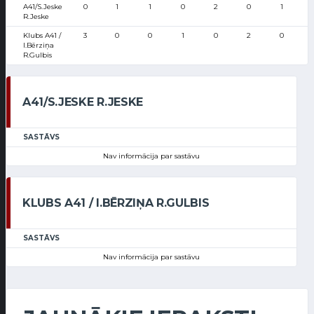
A41/S.Jeske
0
1
1
0
2
0
1
R.Jeske
Klubs A41 /
3
0
0
1
0
2
0
I.Bērziņa
R.Gulbis
A41/S.JESKE R.JESKE
SASTĀVS
Nav informācija par sastāvu
KLUBS A41 / I.BĒRZIŅA R.GULBIS
SASTĀVS
Nav informācija par sastāvu