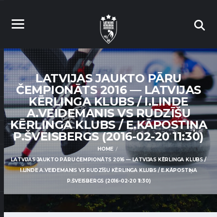
LATVIJAS JAUKTO PĀRU
ČEMPIONĀTS 2016 — LATVIJAS
KĒRLINGA KLUBS / I.LINDE
A.VEIDEMANIS VS RUDZĪŠU
KĒRLINGA KLUBS / E.KĀPOSTIŅA
P.ŠVEISBERGS (2016-02-20 11:30)
HOME
LATVIJAS JAUKTO PĀRU ČEMPIONĀTS 2016 — LATVIJAS KĒRLINGA KLUBS /
I.LINDE A.VEIDEMANIS VS RUDZĪŠU KĒRLINGA KLUBS / E.KĀPOSTIŅA
P.ŠVEISBERGS (2016-02-20 11:30)