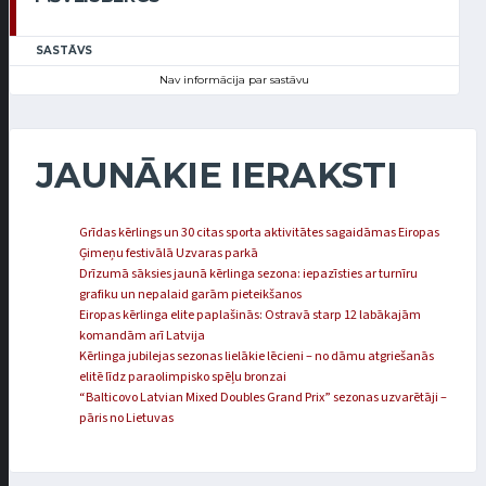
SASTĀVS
Nav informācija par sastāvu
JAUNĀKIE IERAKSTI
Grīdas kērlings un 30 citas sporta aktivitātes sagaidāmas Eiropas
Ģimeņu festivālā Uzvaras parkā
Drīzumā sāksies jaunā kērlinga sezona: iepazīsties ar turnīru
grafiku un nepalaid garām pieteikšanos
Eiropas kērlinga elite paplašinās: Ostravā starp 12 labākajām
komandām arī Latvija
Kērlinga jubilejas sezonas lielākie lēcieni – no dāmu atgriešanās
elitē līdz paraolimpisko spēļu bronzai
“Balticovo Latvian Mixed Doubles Grand Prix” sezonas uzvarētāji –
pāris no Lietuvas