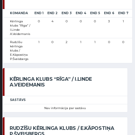
KOMANDA
END 1
END 2
END 3
END 4
END 5
END 6
END 7
E
Kērlinga
0
4
0
0
0
3
1
klubs “Rīga” /
I.Linde
A.Veidemanis
Rudzīšu
1
0
2
1
1
0
0
kērlinga
klubs /
E.Kāpostiņa
P.Šveisbergs
KĒRLINGA KLUBS “RĪGA” / I.LINDE
A.VEIDEMANIS
SASTĀVS
Nav informācija par sastāvu
RUDZĪŠU KĒRLINGA KLUBS / E.KĀPOSTIŅA
P.ŠVEISBERGS