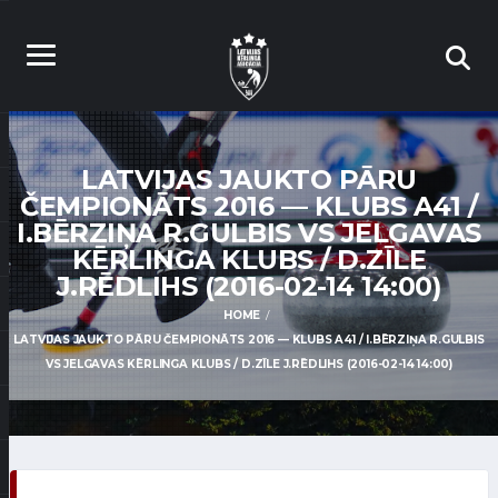
LATVIJAS JAUKTO PĀRU
ČEMPIONĀTS 2016 — KLUBS A41 /
I.BĒRZIŅA R.GULBIS VS JELGAVAS
KĒRLINGA KLUBS / D.ZĪLE
J.RĒDLIHS (2016-02-14 14:00)
HOME
LATVIJAS JAUKTO PĀRU ČEMPIONĀTS 2016 — KLUBS A41 / I.BĒRZIŅA R.GULBIS
VS JELGAVAS KĒRLINGA KLUBS / D.ZĪLE J.RĒDLIHS (2016-02-14 14:00)