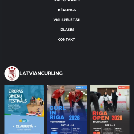
IZMĒĢINI PATS
KĒRLINGS
VISI SPĒLĒTĀJI
IZLASES
KONTAKTI
LATVIANCURLING