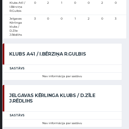
Klubs A41 /
0
2
1
0
0
2
0
I.Bērziņa
R.Gulbis
Jelgavas
3
0
0
1
2
0
3
Kērlinga
klubs /
D.Zīle
J.Rēdlihs
KLUBS A41 / I.BĒRZIŅA R.GULBIS
SASTĀVS
Nav informācija par sastāvu
JELGAVAS KĒRLINGA KLUBS / D.ZĪLE
J.RĒDLIHS
SASTĀVS
Nav informācija par sastāvu