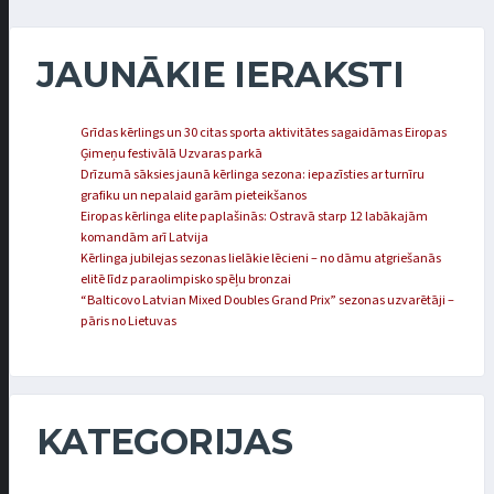
JAUNĀKIE IERAKSTI
Grīdas kērlings un 30 citas sporta aktivitātes sagaidāmas Eiropas
Ģimeņu festivālā Uzvaras parkā
Drīzumā sāksies jaunā kērlinga sezona: iepazīsties ar turnīru
grafiku un nepalaid garām pieteikšanos
Eiropas kērlinga elite paplašinās: Ostravā starp 12 labākajām
komandām arī Latvija
Kērlinga jubilejas sezonas lielākie lēcieni – no dāmu atgriešanās
elitē līdz paraolimpisko spēļu bronzai
“Balticovo Latvian Mixed Doubles Grand Prix” sezonas uzvarētāji –
pāris no Lietuvas
KATEGORIJAS