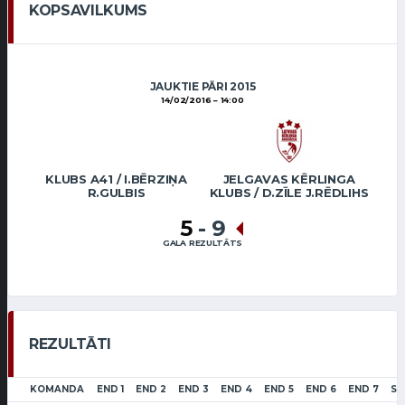
KOPSAVILKUMS
JAUKTIE PĀRI 2015
14/02/2016
14:00
KLUBS A41 / I.BĒRZIŅA
JELGAVAS KĒRLINGA
R.GULBIS
KLUBS / D.ZĪLE J.RĒDLIHS
5
-
9
GALA REZULTĀTS
REZULTĀTI
KOMANDA
END 1
END 2
END 3
END 4
END 5
END 6
END 7
SC