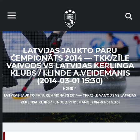
LATVIJAS JAUKTO PĀRU
ČEMPIONĀTS 2014 — TKK/ZĪLE
VAIVODS VS LATVIJAS KĒRLINGA
KLUBS / I.LINDE A.VEIDEMANIS
(2014-03-01 15:30)
HOME
LATVIJAS JAUKTO PĀRU ČEMPIONĀTS 2014 — TKK/ZĪLE VAIVODS VS LATVIJAS
KĒRLINGA KLUBS / I.LINDE A.VEIDEMANIS (2014-03-01 15:30)