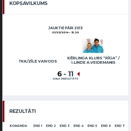
KOPSAVILKUMS
JAUKTIE PĀRI 2013
01/03/2014
15:30
KĒRLINGA KLUBS “RĪGA” /
TKK/ZĪLE VAIVODS
I.LINDE A.VEIDEMANIS
6
-
11
GALA REZULTĀTS
REZULTĀTI
KOMANDA
END 1
END 2
END 3
END 4
END 5
END 6
END 7
L