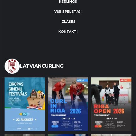
KĒRLINGS
VISI SPĒLĒTĀJI
IZLASES
KONTAKTI
LATVIANCURLING