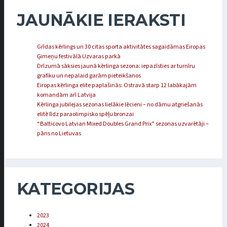
JAUNĀKIE IERAKSTI
Grīdas kērlings un 30 citas sporta aktivitātes sagaidāmas Eiropas
Ģimeņu festivālā Uzvaras parkā
Drīzumā sāksies jaunā kērlinga sezona: iepazīsties ar turnīru
grafiku un nepalaid garām pieteikšanos
Eiropas kērlinga elite paplašinās: Ostravā starp 12 labākajām
komandām arī Latvija
Kērlinga jubilejas sezonas lielākie lēcieni – no dāmu atgriešanās
elitē līdz paraolimpisko spēļu bronzai
“Balticovo Latvian Mixed Doubles Grand Prix” sezonas uzvarētāji –
pāris no Lietuvas
KATEGORIJAS
2023
2024