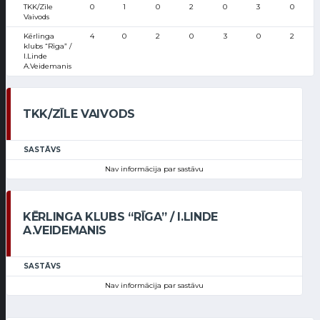
TKK/Zīle
0
1
0
2
0
3
0
Vaivods
Kērlinga
4
0
2
0
3
0
2
klubs “Rīga” /
I.Linde
A.Veidemanis
TKK/ZĪLE VAIVODS
SASTĀVS
Nav informācija par sastāvu
KĒRLINGA KLUBS “RĪGA” / I.LINDE
A.VEIDEMANIS
SASTĀVS
Nav informācija par sastāvu