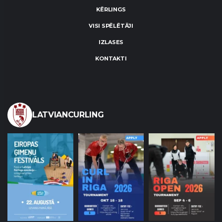
KĒRLINGS
VISI SPĒLĒTĀJI
IZLASES
KONTAKTI
LATVIANCURLING