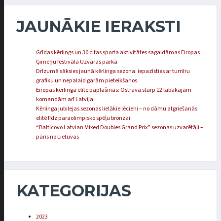
JAUNĀKIE IERAKSTI
Grīdas kērlings un 30 citas sporta aktivitātes sagaidāmas Eiropas
Ģimeņu festivālā Uzvaras parkā
Drīzumā sāksies jaunā kērlinga sezona: iepazīsties ar turnīru
grafiku un nepalaid garām pieteikšanos
Eiropas kērlinga elite paplašinās: Ostravā starp 12 labākajām
komandām arī Latvija
Kērlinga jubilejas sezonas lielākie lēcieni – no dāmu atgriešanās
elitē līdz paraolimpisko spēļu bronzai
“Balticovo Latvian Mixed Doubles Grand Prix” sezonas uzvarētāji –
pāris no Lietuvas
KATEGORIJAS
2023