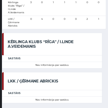
Kērlinga
3
0
1
1
1
0
0
klubs “Rīga” /
I.Linde
A.Veidemanis
LKK /
0
4
0
0
0
2
1
Ģērmane
Abrickis
KĒRLINGA KLUBS “RĪGA” / I.LINDE
A.VEIDEMANIS
SASTĀVS
Nav informācija par sastāvu
LKK / ĢĒRMANE ABRICKIS
SASTĀVS
Nav informācija par sastāvu