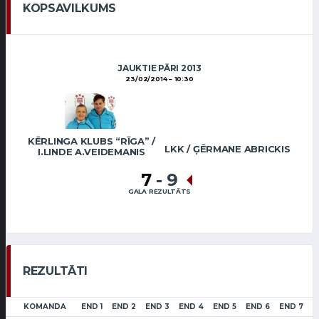
KOPSAVILKUMS
JAUKTIE PĀRI 2013
23/02/2014
10:30
KĒRLINGA KLUBS “RĪGA” /
LKK / ĢĒRMANE ABRICKIS
I.LINDE A.VEIDEMANIS
7
-
9
GALA REZULTĀTS
REZULTĀTI
KOMANDA
END 1
END 2
END 3
END 4
END 5
END 6
END 7
E