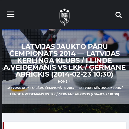
LATVIJAS JAUKTO PĀRU
ČEMPIONĀTS 2014 — LATVIJAS
KĒRLINGA KLUBS / I.LINDE
A.VEIDEMANIS VS LKK / ĢĒRMANE
ABRICKIS (2014-02-23 10:30)
HOME
LATVIJAS JAUKTO PĀRU ČEMPIONĀTS 2014 — LATVIJAS KĒRLINGA KLUBS /
I.LINDE A.VEIDEMANIS VS LKK / ĢĒRMANE ABRICKIS (2014-02-23 10:30)