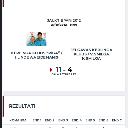
JAUKTIE PĀRI 2012
27/10/2012
14:00
JELGAVAS KĒRLINGA
KĒRLINGA KLUBS “RĪGA” /
KLUBS / V.SMILGA
I.LINDE A.VEIDEMANIS
K.SMILGA
11
-
4
GALA REZULTĀTS
REZULTĀTI
KOMANDA
END 1
END 2
END 3
END 4
END 5
END 6
END 7
L