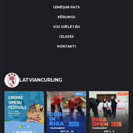
IZMĒĢINI PATS
KĒRLINGS
VISI SPĒLĒTĀJI
IZLASES
KONTAKTI
LATVIANCURLING