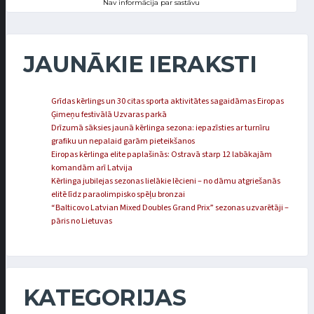
Nav informācija par sastāvu
JAUNĀKIE IERAKSTI
Grīdas kērlings un 30 citas sporta aktivitātes sagaidāmas Eiropas
Ģimeņu festivālā Uzvaras parkā
Drīzumā sāksies jaunā kērlinga sezona: iepazīsties ar turnīru
grafiku un nepalaid garām pieteikšanos
Eiropas kērlinga elite paplašinās: Ostravā starp 12 labākajām
komandām arī Latvija
Kērlinga jubilejas sezonas lielākie lēcieni – no dāmu atgriešanās
elitē līdz paraolimpisko spēļu bronzai
“Balticovo Latvian Mixed Doubles Grand Prix” sezonas uzvarētāji –
pāris no Lietuvas
KATEGORIJAS