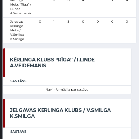
Kērlinga
1
0
0
4
1
1
4
klubs “Rīga” /
I.Linde
A.Veidemanis
Jelgavas
0
1
3
0
0
0
0
kērlinga
klubs /
V.Smilga
K.Smilga
KĒRLINGA KLUBS “RĪGA” / I.LINDE
A.VEIDEMANIS
SASTĀVS
Nav informācija par sastāvu
JELGAVAS KĒRLINGA KLUBS / V.SMILGA
K.SMILGA
SASTĀVS