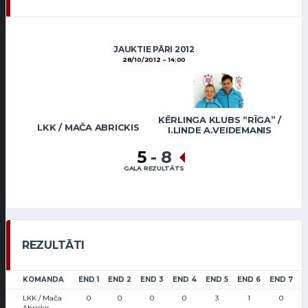
JAUKTIE PĀRI 2012
28/10/2012
14:00
KĒRLINGA KLUBS “RĪGA” /
LKK / MAČA ABRICKIS
I.LINDE A.VEIDEMANIS
5
-
8
GALA REZULTĀTS
REZULTĀTI
KOMANDA
END 1
END 2
END 3
END 4
END 5
END 6
END 7
E
LKK / Mača
0
0
0
0
3
1
0
Abrickis