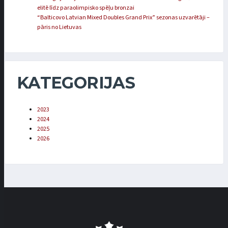
elitē līdz paraolimpisko spēļu bronzai
“Balticovo Latvian Mixed Doubles Grand Prix” sezonas uzvarētāji –
pāris no Lietuvas
KATEGORIJAS
2023
2024
2025
2026