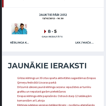
JAUKTIE PĀRI 2012
13/10/2012
16:30
8
-
5
GALA REZULTĀTS
KĒRLINGA KLUBS “RĪGA” / I.LINDE A.VEIDEMANIS
LKK / MAČA ABRICKIS
JAUNĀKIE IERAKSTI
Grīdas kērlings un 30 citas sporta aktivitātes sagaidāmas Eiropas
Ģimeņu festivālā Uzvaras parkā
Drīzumā sāksies jaunā kērlinga sezona: iepazīsties ar turnīru
grafiku un nepalaid garām pieteikšanos
Eiropas kērlinga elite paplašinās: Ostravā starp 12 labākajām
komandām arī Latvija
Kērlinga jubilejas sezonas lielākie lēcieni – no dāmu atgriešanās