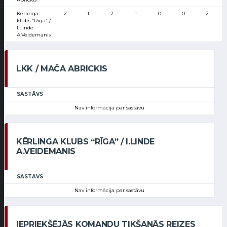
Kērlinga
2
1
2
1
0
0
2
klubs “Rīga” /
I.Linde
A.Veidemanis
LKK / MAČA ABRICKIS
SASTĀVS
Nav informācija par sastāvu
KĒRLINGA KLUBS “RĪGA” / I.LINDE
A.VEIDEMANIS
SASTĀVS
Nav informācija par sastāvu
IEPRIEKŠĒJĀS KOMANDU TIKŠANĀS REIZES