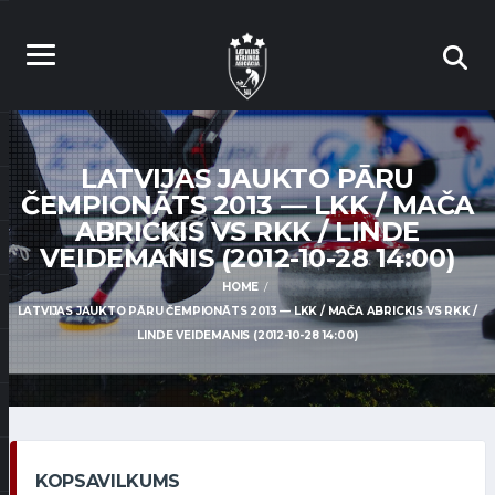
LATVIJAS JAUKTO PĀRU
ČEMPIONĀTS 2013 — LKK / MAČA
ABRICKIS VS RKK / LINDE
VEIDEMANIS (2012-10-28 14:00)
HOME
LATVIJAS JAUKTO PĀRU ČEMPIONĀTS 2013 — LKK / MAČA ABRICKIS VS RKK /
LINDE VEIDEMANIS (2012-10-28 14:00)
KOPSAVILKUMS