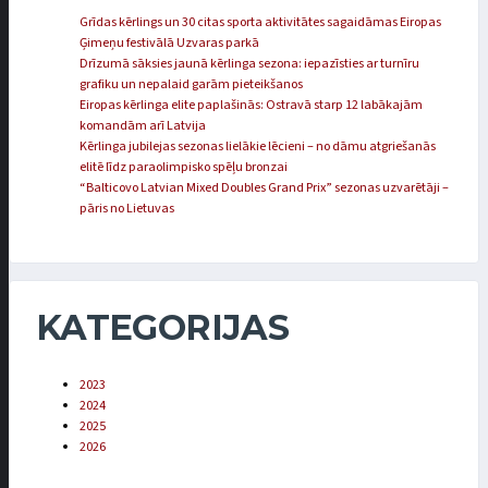
Grīdas kērlings un 30 citas sporta aktivitātes sagaidāmas Eiropas
Ģimeņu festivālā Uzvaras parkā
Drīzumā sāksies jaunā kērlinga sezona: iepazīsties ar turnīru
grafiku un nepalaid garām pieteikšanos
Eiropas kērlinga elite paplašinās: Ostravā starp 12 labākajām
komandām arī Latvija
Kērlinga jubilejas sezonas lielākie lēcieni – no dāmu atgriešanās
elitē līdz paraolimpisko spēļu bronzai
“Balticovo Latvian Mixed Doubles Grand Prix” sezonas uzvarētāji –
pāris no Lietuvas
KATEGORIJAS
2023
2024
2025
2026