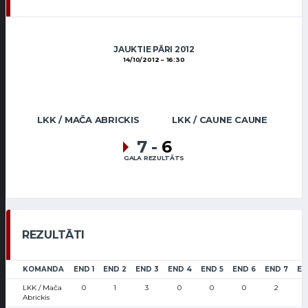
JAUKTIE PĀRI 2012
14/10/2012
16:30
LKK / MAČA ABRICKIS
LKK / CAUNE CAUNE
7
-
6
GALA REZULTĀTS
REZULTĀTI
KOMANDA
END 1
END 2
END 3
END 4
END 5
END 6
END 7
EN
LKK / Mača
0
1
3
0
0
0
2
Abrickis