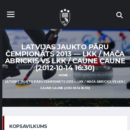
LATVIJAS JAUKTO PĀRU
ČEMPIONĀTS 2013 — LKK / MAČA
ABRICKIS VS LKK / CAUNE CAUNE
(2012-10-14 16:30)
HOME
LATVIJAS JAUKTO PĀRU ČEMPIONĀTS 2013 — LKK / MAČA ABRICKIS VS LKK /
CAUNE CAUNE (2012-10-14 16:30)
KOPSAVILKUMS