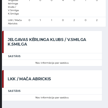
Jelgavas
1
0
0
4
0
1
0
kērlinga
klubs /
V.Smilga
K.Smilga
LKK / Mača
0
1
1
0
2
0
2
Abrickis
JELGAVAS KĒRLINGA KLUBS / V.SMILGA
K.SMILGA
SASTĀVS
Nav informācija par sastāvu
LKK / MAČA ABRICKIS
SASTĀVS
Nav informācija par sastāvu