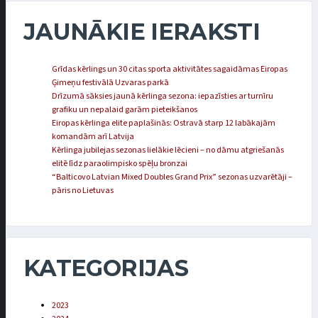
JAUNĀKIE IERAKSTI
Grīdas kērlings un 30 citas sporta aktivitātes sagaidāmas Eiropas
Ģimeņu festivālā Uzvaras parkā
Drīzumā sāksies jaunā kērlinga sezona: iepazīsties ar turnīru
grafiku un nepalaid garām pieteikšanos
Eiropas kērlinga elite paplašinās: Ostravā starp 12 labākajām
komandām arī Latvija
Kērlinga jubilejas sezonas lielākie lēcieni – no dāmu atgriešanās
elitē līdz paraolimpisko spēļu bronzai
“Balticovo Latvian Mixed Doubles Grand Prix” sezonas uzvarētāji –
pāris no Lietuvas
KATEGORIJAS
2023