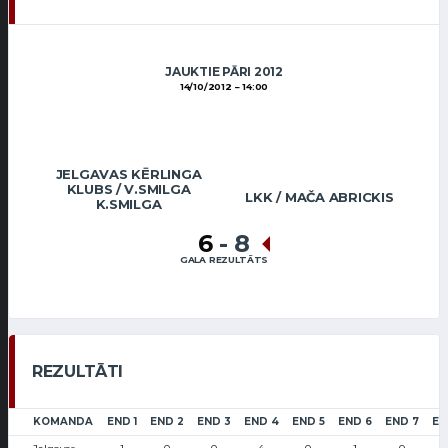
JAUKTIE PĀRI 2012
14/10/2012
14:00
JELGAVAS KĒRLINGA
KLUBS / V.SMILGA
LKK / MAČA ABRICKIS
K.SMILGA
6
-
8
GALA REZULTĀTS
REZULTĀTI
KOMANDA
END 1
END 2
END 3
END 4
END 5
END 6
END 7
EN