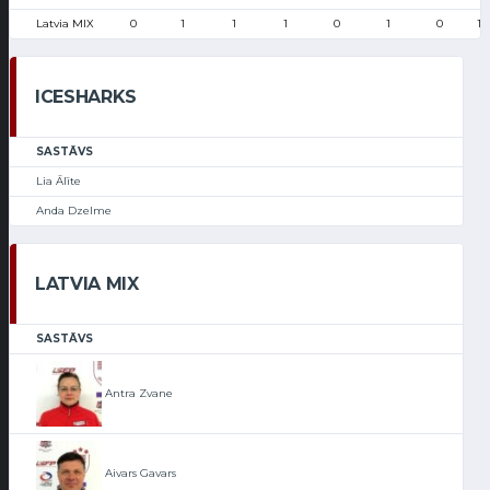
Latvia MIX
0
1
1
1
0
1
0
18
ICESHARKS
SASTĀVS
Lia Ālīte
Anda Dzelme
LATVIA MIX
SASTĀVS
Antra Zvane
Aivars Gavars