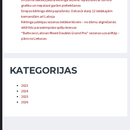
Drīzumā sāksies jaunā kērlinga sezona: iepazīsties ar turnīru
grafiku un nepalaid garām pieteikšanos
Eiropas kērlinga elite paplašinās: Ostravā starp 12 labākajām
komandām arī Latvija
Kērlinga jubilejas sezonas lielākie lēcieni – no dāmu atgriešanās
elitē līdz paraolimpisko spēļu bronzai
“Balticovo Latvian Mixed Doubles Grand Prix” sezonas uzvarētāji –
pāris no Lietuvas
KATEGORIJAS
2023
2024
2025
2026