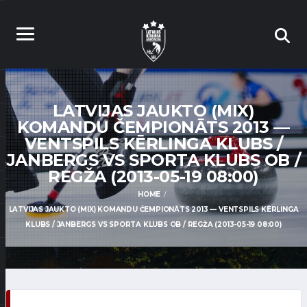
LATVIJAS JAUKTO (MIX)
KOMANDU ČEMPIONĀTS 2013 —
VENTSPILS KĒRLINGA KLUBS /
JANBERGS VS SPORTA KLUBS OB /
REGŽA (2013-05-19 08:00)
HOME
LATVIJAS JAUKTO (MIX) KOMANDU ČEMPIONĀTS 2013 — VENTSPILS KĒRLINGA
KLUBS / JANBERGS VS SPORTA KLUBS OB / REGŽA (2013-05-19 08:00)