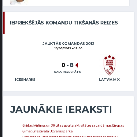
IEPRIEKŠĒJĀS KOMANDU TIKŠANĀS REIZES
JAUKTĀS KOMANDAS 2012
19/05/2012
12:00
0
-
8
GALA REZULTĀTS
ICESHARKS
LATVIA MIX
JAUNĀKIE IERAKSTI
Grīdas kērlings un 30 citas sporta aktivitātes sagaidāmas Eiropas
Ģimeņu festivālā Uzvaras parkā