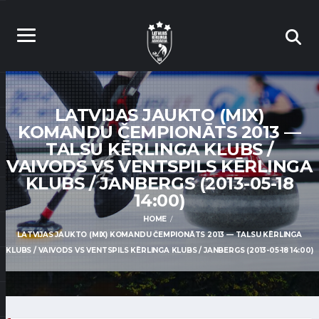
LATVIJAS JAUKTO (MIX)
KOMANDU ČEMPIONĀTS 2013 —
TALSU KĒRLINGA KLUBS /
VAIVODS VS VENTSPILS KĒRLINGA
KLUBS / JANBERGS (2013-05-18
14:00)
HOME
LATVIJAS JAUKTO (MIX) KOMANDU ČEMPIONĀTS 2013 — TALSU KĒRLINGA
KLUBS / VAIVODS VS VENTSPILS KĒRLINGA KLUBS / JANBERGS (2013-05-18 14:00)