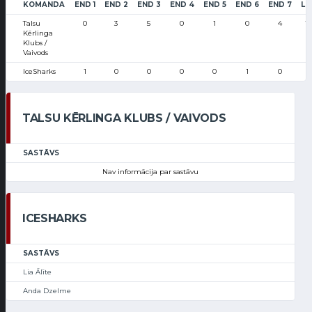
KOMANDA
END 1
END 2
END 3
END 4
END 5
END 6
END 7
LS
Talsu
0
3
5
0
1
0
4
1
Kērlinga
Klubs /
Vaivods
IceSharks
1
0
0
0
0
1
0
3
TALSU KĒRLINGA KLUBS / VAIVODS
SASTĀVS
Nav informācija par sastāvu
ICESHARKS
SASTĀVS
Lia Ālīte
Anda Dzelme