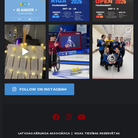
FOLLOW ON INSTAGRAM
LATVIJAS KĒRLINGA ASSOCIĀJICA | VISAS TIESĪBAS REZERVĒTAS