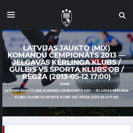
LATVIJAS JAUKTO (MIX)
KOMANDU ČEMPIONĀTS 2013 —
JELGAVAS KĒRLINGA KLUBS /
GULBIS VS SPORTA KLUBS OB /
REGŽA (2013-05-12 17:00)
HOME
LATVIJAS JAUKTO (MIX) KOMANDU ČEMPIONĀTS 2013 — JELGAVAS KĒRLINGA
KLUBS / GULBIS VS SPORTA KLUBS OB / REGŽA (2013-05-12 17:00)