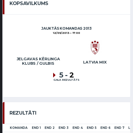
KOPSAVILKUMS
JAUKTĀS KOMANDAS 2013
12/05/2013
17:00
JELGAVAS KĒRLINGA
LATVIA MIX
KLUBS / GULBIS
5
-
2
GALA REZULTĀTS
REZULTĀTI
KOMANDA
END 1
END 2
END 3
END 4
END 5
END 6
END 7
LS