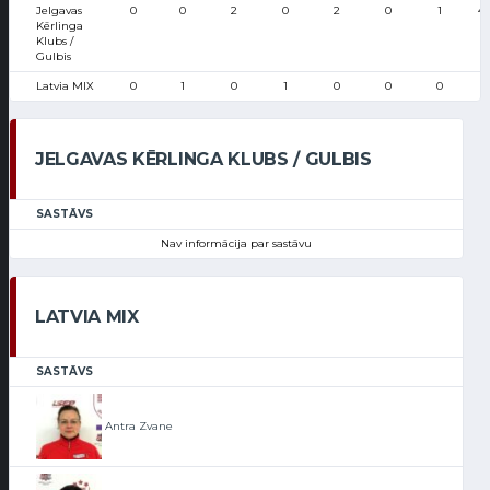
Jelgavas
0
0
2
0
2
0
1
4
Kērlinga
Klubs /
Gulbis
Latvia MIX
0
1
0
1
0
0
0
JELGAVAS KĒRLINGA KLUBS / GULBIS
SASTĀVS
Nav informācija par sastāvu
LATVIA MIX
SASTĀVS
Antra Zvane