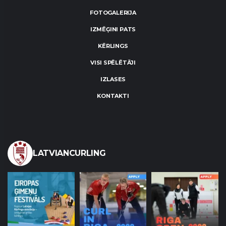
FOTOGALERIJA
IZMĒĢINI PATS
KĒRLINGS
VISI SPĒLĒTĀJI
IZLASES
KONTAKTI
LATVIANCURLING