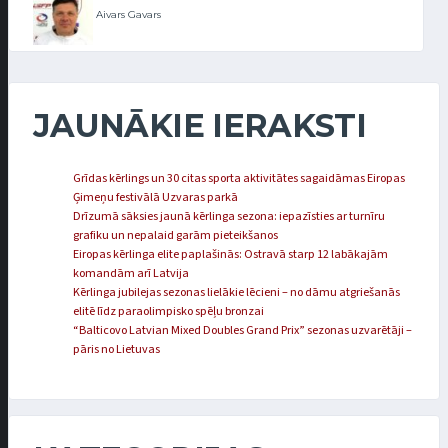
Aivars Gavars
JAUNĀKIE IERAKSTI
Grīdas kērlings un 30 citas sporta aktivitātes sagaidāmas Eiropas
Ģimeņu festivālā Uzvaras parkā
Drīzumā sāksies jaunā kērlinga sezona: iepazīsties ar turnīru
grafiku un nepalaid garām pieteikšanos
Eiropas kērlinga elite paplašinās: Ostravā starp 12 labākajām
komandām arī Latvija
Kērlinga jubilejas sezonas lielākie lēcieni – no dāmu atgriešanās
elitē līdz paraolimpisko spēļu bronzai
“Balticovo Latvian Mixed Doubles Grand Prix” sezonas uzvarētāji –
pāris no Lietuvas