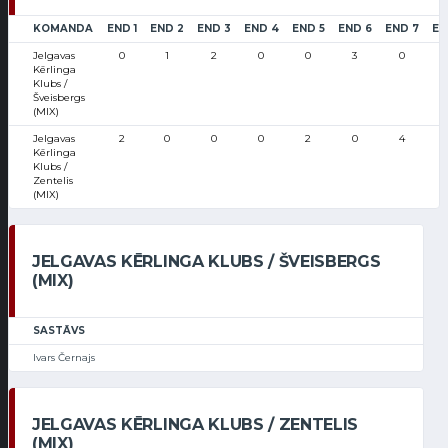
KOMANDA
END 1
END 2
END 3
END 4
END 5
END 6
END 7
EN
Jelgavas
0
1
2
0
0
3
0
Kērlinga
Klubs /
Šveisbergs
(MIX)
Jelgavas
2
0
0
0
2
0
4
Kērlinga
Klubs /
Zentelis
(MIX)
JELGAVAS KĒRLINGA KLUBS / ŠVEISBERGS
(MIX)
SASTĀVS
Ivars Černajs
JELGAVAS KĒRLINGA KLUBS / ZENTELIS
(MIX)