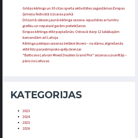
Grīdas kērlings un 30 citas sporta aktivitātes sagaidāmas Eiropas
Ģimeņu festivālā Uzvaras parkā
Drīzumā sāksies jaunā kērlinga sezona: iepazīsties ar turnīru
grafiku un nepalaid garām pieteikšanos
Eiropas kērlinga elite paplašinās: Ostravā starp 12 labākajām
komandām arī Latvija
Kērlinga jubilejas sezonas lielākie lēcieni – no dāmu atgriešanās
elitē līdz paraolimpisko spēļu bronzai
“Balticovo Latvian Mixed Doubles Grand Prix” sezonas uzvarētāji –
pāris no Lietuvas
KATEGORIJAS
2023
2024
2025
2026