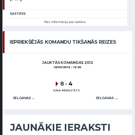
SASTĀVS
Nav informācija par sastāvu
IEPRIEKŠĒJĀS KOMANDU TIKŠANĀS REIZES
JAUKTĀS KOMANDAS 2012
12/05/2012
12:00
8
-
4
GALA REZULTĀTS
JELGAVAS KĒRLINGA KLUBS / ZENTELIS (MIX)
JELGAVAS KĒRLINGA KLUBS / ŠVEISBERGS (MIX)
JAUNĀKIE IERAKSTI