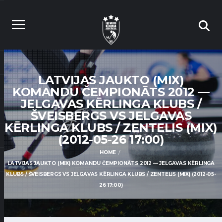
LATVIJAS JAUKTO (MIX)
KOMANDU ČEMPIONĀTS 2012 —
JELGAVAS KĒRLINGA KLUBS /
ŠVEISBERGS VS JELGAVAS
KĒRLINGA KLUBS / ZENTELIS (MIX)
(2012-05-26 17:00)
HOME
LATVIJAS JAUKTO (MIX) KOMANDU ČEMPIONĀTS 2012 — JELGAVAS KĒRLINGA
KLUBS / ŠVEISBERGS VS JELGAVAS KĒRLINGA KLUBS / ZENTELIS (MIX) (2012-05-
26 17:00)