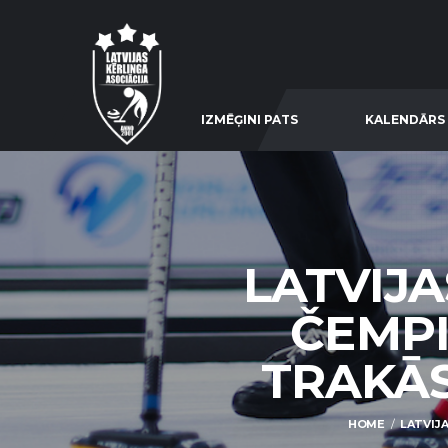
IZMĒĢINI PATS
KALENDĀRS
LATVIJ
ČEMPI
TRAKĀS 
HOME
LATVIJA