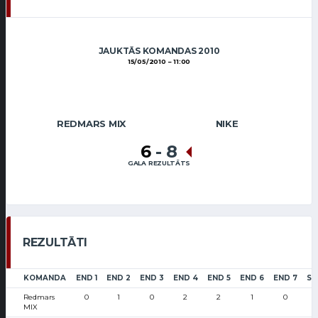
JAUKTĀS KOMANDAS 2010
15/05/2010
11:00
REDMARS MIX
NIKE
6
-
8
GALA REZULTĀTS
REZULTĀTI
KOMANDA
END 1
END 2
END 3
END 4
END 5
END 6
END 7
SC
Redmars
0
1
0
2
2
1
0
MIX