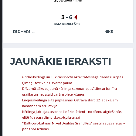
21/03/2009
11:45
3
-
6
GALA REZULTĀTS
REDMARS MIX
NIKE
JAUNĀKIE IERAKSTI
Grīdas kērlings un 30 citas sporta aktivitātes sagaidāmas Eiropas
Ģimeņu festivālā Uzvaras parkā
Drīzumā sāksies jaunā kērlinga sezona: iepazīsties ar turnīru
grafiku un nepalaid garām pieteikšanos
Eiropas kērlinga elite paplašinās: Ostravā starp 12 labākajām
komandām arī Latvija
Kērlinga jubilejas sezonas lielākie lēcieni – no dāmu atgriešanās
elitē līdz paraolimpisko spēļu bronzai
“Balticovo Latvian Mixed Doubles Grand Prix” sezonas uzvarētāji –
pāris no Lietuvas