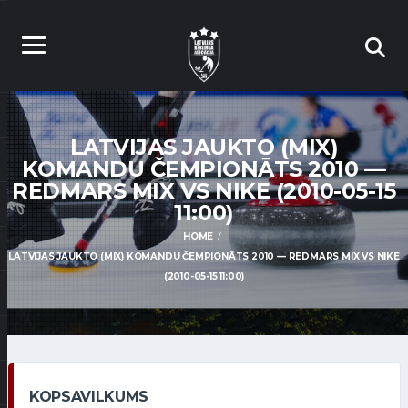
LATVIJAS JAUKTO (MIX)
KOMANDU ČEMPIONĀTS 2010 —
REDMARS MIX VS NIKE (2010-05-15
11:00)
HOME
LATVIJAS JAUKTO (MIX) KOMANDU ČEMPIONĀTS 2010 — REDMARS MIX VS NIKE
(2010-05-15 11:00)
KOPSAVILKUMS