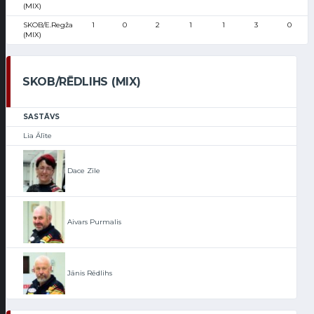
(MIX)
SKOB/E.Regža
1
0
2
1
1
3
0
(MIX)
SKOB/RĒDLIHS (MIX)
SASTĀVS
Lia Ālīte
Dace Zīle
Aivars Purmalis
Jānis Rēdlihs