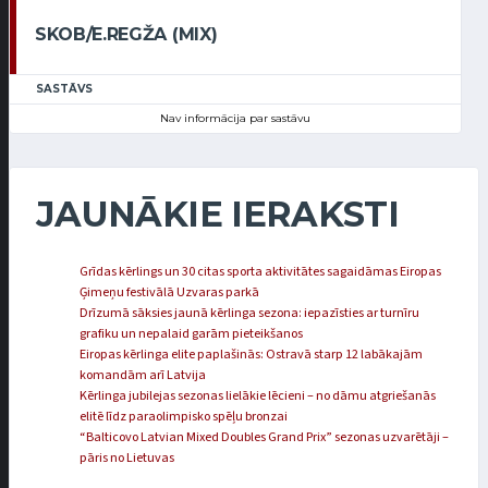
SKOB/E.REGŽA (MIX)
SASTĀVS
Nav informācija par sastāvu
JAUNĀKIE IERAKSTI
Grīdas kērlings un 30 citas sporta aktivitātes sagaidāmas Eiropas
Ģimeņu festivālā Uzvaras parkā
Drīzumā sāksies jaunā kērlinga sezona: iepazīsties ar turnīru
grafiku un nepalaid garām pieteikšanos
Eiropas kērlinga elite paplašinās: Ostravā starp 12 labākajām
komandām arī Latvija
Kērlinga jubilejas sezonas lielākie lēcieni – no dāmu atgriešanās
elitē līdz paraolimpisko spēļu bronzai
“Balticovo Latvian Mixed Doubles Grand Prix” sezonas uzvarētāji –
pāris no Lietuvas