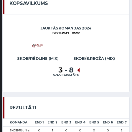
KOPSAVILKUMS
JAUKTĀS KOMANDAS 2024
10/04/2024
19:00
SKOB/RĒDLIHS (MIX)
SKOB/E.REGŽA (MIX)
3
-
8
GALA REZULTĀTS
REZULTĀTI
KOMANDA
END 1
END 2
END 3
END 4
END 5
END 6
END 7
SKOB/Rēdlihs
0
1
0
0
0
0
2