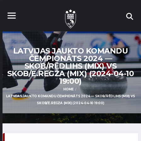
LATVIJAS JAUKTO KOMANDU
ČEMPIONĀTS 2024 —
SKOB/RĒDLIHS (MIX) VS
SKOB/E.REGŽA (MIX) (2024-04-10
19:00)
HOME
LATVIJAS JAUKTO KOMANDU ČEMPIONĀTS 2024 — SKOB/RĒDLIHS (MIX) VS
SKOB/E.REGŽA (MIX) (2024-04-10 19:00)