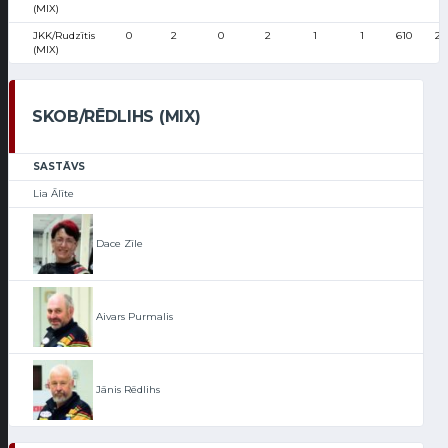
(MIX)
JKK/Rudzītis
0
2
0
2
1
1
610
26
(MIX)
SKOB/RĒDLIHS (MIX)
SASTĀVS
Lia Ālīte
Dace Zīle
Aivars Purmalis
Jānis Rēdlihs