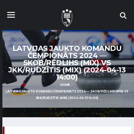
LATVIJAS JAUKTO KOMANDU
ČEMPIONĀTS 2024 —
SKOB/RĒDLIHS (MIX) VS
JKK/RUDZĪTIS (MIX) (2024-04-13
14:00)
HOME
LATVIJAS JAUKTO KOMANDU ČEMPIONĀTS 2024 — SKOB/RĒDLIHS (MIX) VS
JKK/RUDZĪTIS (MIX) (2024-04-13 14:00)