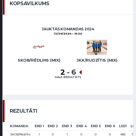
KOPSAVILKUMS
JAUKTĀS KOMANDAS 2024
13/04/2024
14:00
SKOB/RĒDLIHS (MIX)
JKK/RUDZĪTIS (MIX)
2
-
6
GALA REZULTĀTS
REZULTĀTI
KOMANDA
END 1
END 2
END 3
END 4
END 5
END 6
LSD1
LS
SKOB/Rēdlihs
1
0
1
0
0
0
485
17