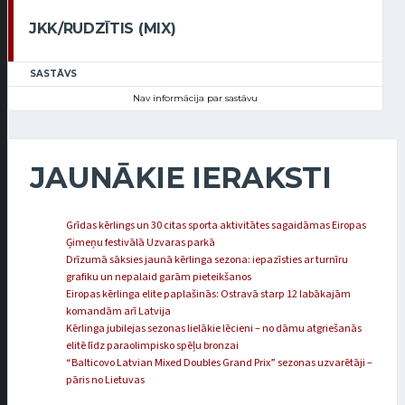
JKK/RUDZĪTIS (MIX)
SASTĀVS
Nav informācija par sastāvu
JAUNĀKIE IERAKSTI
Grīdas kērlings un 30 citas sporta aktivitātes sagaidāmas Eiropas
Ģimeņu festivālā Uzvaras parkā
Drīzumā sāksies jaunā kērlinga sezona: iepazīsties ar turnīru
grafiku un nepalaid garām pieteikšanos
Eiropas kērlinga elite paplašinās: Ostravā starp 12 labākajām
komandām arī Latvija
Kērlinga jubilejas sezonas lielākie lēcieni – no dāmu atgriešanās
elitē līdz paraolimpisko spēļu bronzai
“Balticovo Latvian Mixed Doubles Grand Prix” sezonas uzvarētāji –
pāris no Lietuvas