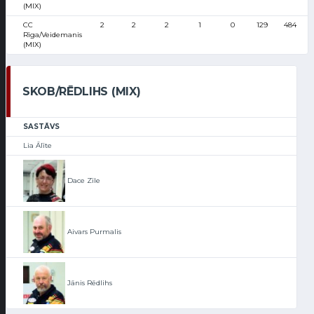
(MIX)
CC
2
2
2
1
0
129
484
Rīga/Veidemanis
(MIX)
SKOB/RĒDLIHS (MIX)
SASTĀVS
Lia Ālīte
Dace Zīle
Aivars Purmalis
Jānis Rēdlihs