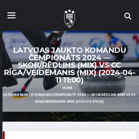
LATVIJAS JAUKTO KOMANDU
ČEMPIONĀTS 2024 —
SKOB/RĒDLIHS (MIX) VS CC
RĪGA/VEIDEMANIS (MIX) (2024-04-
11 11:00)
HOME
LATVIJAS JAUKTO KOMANDU ČEMPIONĀTS 2024 — SKOB/RĒDLIHS (MIX) VS CC
RĪGA/VEIDEMANIS (MIX) (2024-04-11 11:00)