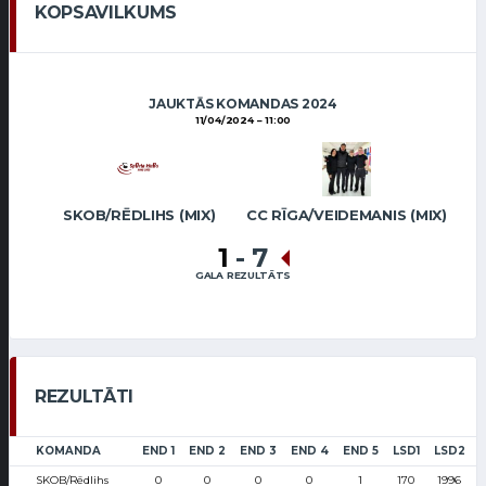
KOPSAVILKUMS
JAUKTĀS KOMANDAS 2024
11/04/2024
11:00
SKOB/RĒDLIHS (MIX)
CC RĪGA/VEIDEMANIS (MIX)
1
-
7
GALA REZULTĀTS
REZULTĀTI
KOMANDA
END 1
END 2
END 3
END 4
END 5
LSD1
LSD2
SKOB/Rēdlihs
0
0
0
0
1
170
1996