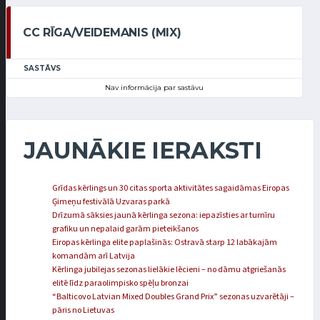
CC RĪGA/VEIDEMANIS (MIX)
SASTĀVS
Nav informācija par sastāvu
JAUNĀKIE IERAKSTI
Grīdas kērlings un 30 citas sporta aktivitātes sagaidāmas Eiropas
Ģimeņu festivālā Uzvaras parkā
Drīzumā sāksies jaunā kērlinga sezona: iepazīsties ar turnīru
grafiku un nepalaid garām pieteikšanos
Eiropas kērlinga elite paplašinās: Ostravā starp 12 labākajām
komandām arī Latvija
Kērlinga jubilejas sezonas lielākie lēcieni – no dāmu atgriešanās
elitē līdz paraolimpisko spēļu bronzai
“Balticovo Latvian Mixed Doubles Grand Prix” sezonas uzvarētāji –
pāris no Lietuvas