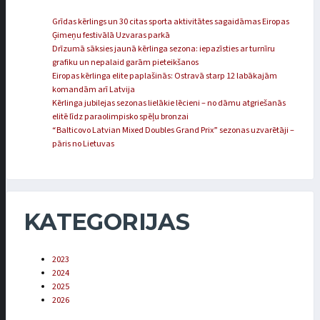
Grīdas kērlings un 30 citas sporta aktivitātes sagaidāmas Eiropas
Ģimeņu festivālā Uzvaras parkā
Drīzumā sāksies jaunā kērlinga sezona: iepazīsties ar turnīru
grafiku un nepalaid garām pieteikšanos
Eiropas kērlinga elite paplašinās: Ostravā starp 12 labākajām
komandām arī Latvija
Kērlinga jubilejas sezonas lielākie lēcieni – no dāmu atgriešanās
elitē līdz paraolimpisko spēļu bronzai
“Balticovo Latvian Mixed Doubles Grand Prix” sezonas uzvarētāji –
pāris no Lietuvas
KATEGORIJAS
2023
2024
2025
2026