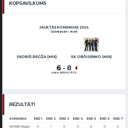
KOPSAVILKUMS
JAUKTĀS KOMANDAS 2024
12/04/2024
14:00
SKOB/E.REGŽA (MIX)
SK OB/USENKO (MIX)
6
-
8
GALA REZULTĀTS
REZULTĀTI
KOMANDA
END 1
END 2
END 3
END 4
END 5
END 6
END 7
SKOB/E.Regža
0
1
0
3
0
0
2