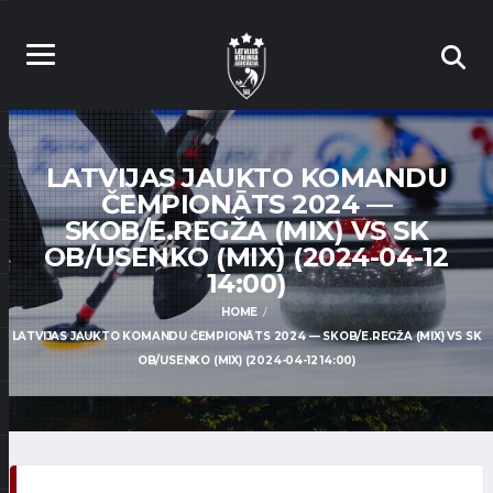
LATVIJAS JAUKTO KOMANDU
ČEMPIONĀTS 2024 —
SKOB/E.REGŽA (MIX) VS SK
OB/USENKO (MIX) (2024-04-12
14:00)
HOME
LATVIJAS JAUKTO KOMANDU ČEMPIONĀTS 2024 — SKOB/E.REGŽA (MIX) VS SK
OB/USENKO (MIX) (2024-04-12 14:00)