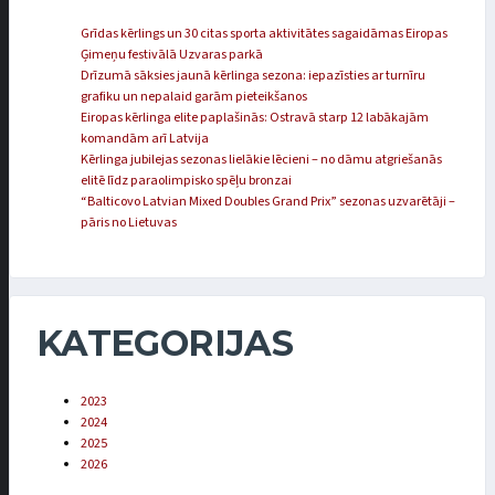
Grīdas kērlings un 30 citas sporta aktivitātes sagaidāmas Eiropas
Ģimeņu festivālā Uzvaras parkā
Drīzumā sāksies jaunā kērlinga sezona: iepazīsties ar turnīru
grafiku un nepalaid garām pieteikšanos
Eiropas kērlinga elite paplašinās: Ostravā starp 12 labākajām
komandām arī Latvija
Kērlinga jubilejas sezonas lielākie lēcieni – no dāmu atgriešanās
elitē līdz paraolimpisko spēļu bronzai
“Balticovo Latvian Mixed Doubles Grand Prix” sezonas uzvarētāji –
pāris no Lietuvas
KATEGORIJAS
2023
2024
2025
2026