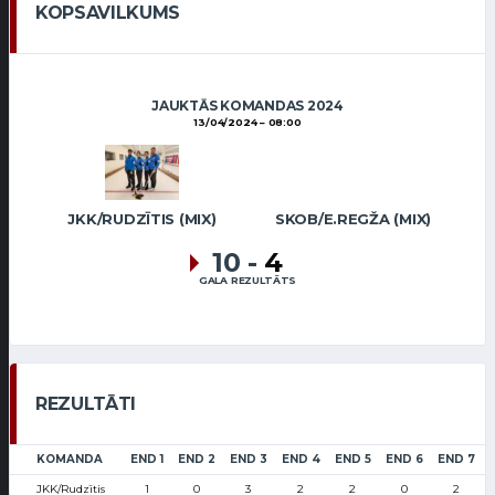
KOPSAVILKUMS
JAUKTĀS KOMANDAS 2024
13/04/2024
08:00
JKK/RUDZĪTIS (MIX)
SKOB/E.REGŽA (MIX)
10
-
4
GALA REZULTĀTS
REZULTĀTI
KOMANDA
END 1
END 2
END 3
END 4
END 5
END 6
END 7
JKK/Rudzītis
1
0
3
2
2
0
2