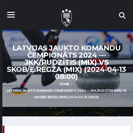
LATVIJAS JAUKTO KOMANDU
ČEMPIONĀTS 2024 —
JKK/RUDZĪTIS (MIX) VS
SKOB/E.REGŽA (MIX) (2024-04-13
08:00)
HOME
LATVIJAS JAUKTO KOMANDU ČEMPIONĀTS 2024 — JKK/RUDZĪTIS (MIX) VS
SKOB/E.REGŽA (MIX) (2024-04-13 08:00)