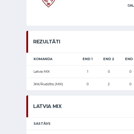
GAL
REZULTĀTI
KOMANDA
END 1
END 2
END 
Latvia MIX
1
0
0
JKK/Rudzītis (MIX)
0
2
0
LATVIA MIX
SASTĀVS