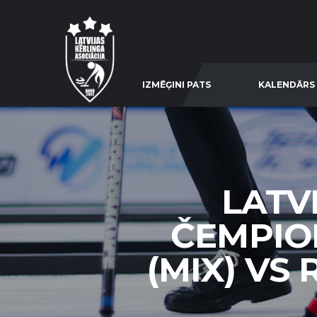
IZMĒĢINI PATS
KALENDĀRS
LATV
ČEMPIO
(MIX) VS 