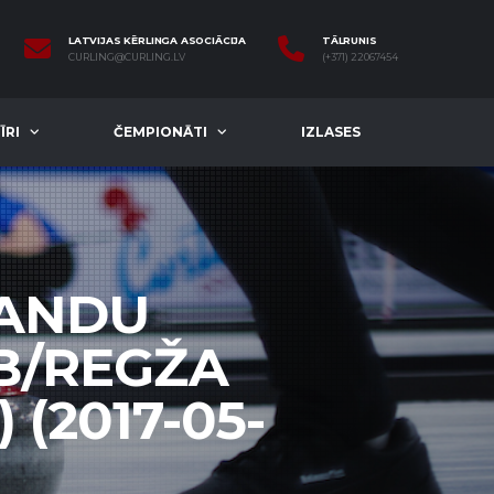
LATVIJAS KĒRLINGA ASOCIĀCIJA
TĀLRUNIS
CURLING@CURLING.LV
(+371) 22067454
ĪRI
ČEMPIONĀTI
IZLASES
MANDU
B/REGŽA
 (2017-05-