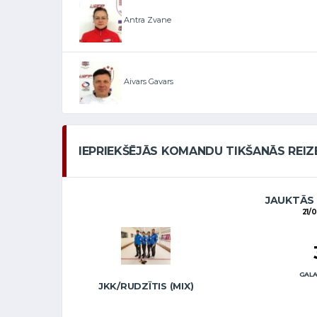
Antra Zvane
Aivars Gavars
IEPRIEKŠĒJĀS KOMANDU TIKŠANĀS REIZ
JAUKTĀS
21/
GALA
JKK/RUDZĪTIS (MIX)