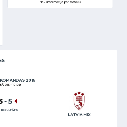
Nav informācija par sastāvu
ES
 KOMANDAS 2016
05/2016
10:00
3
-
5
 REZULTĀTS
LATVIA MIX