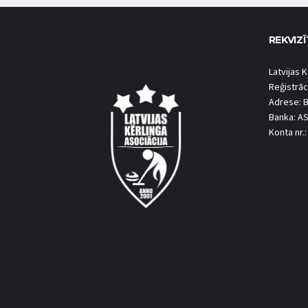
REKVIZĪ
Latvijas K
Reģistrāc
Adrese: B
Banka: A
Konta nr