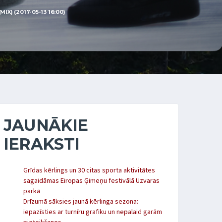
) (2017-05-13 16:00)
JAUNĀKIE
IERAKSTI
Grīdas kērlings un 30 citas sporta aktivitātes
sagaidāmas Eiropas Ģimeņu festivālā Uzvaras
parkā
Drīzumā sāksies jaunā kērlinga sezona:
iepazīsties ar turnīru grafiku un nepalaid garām