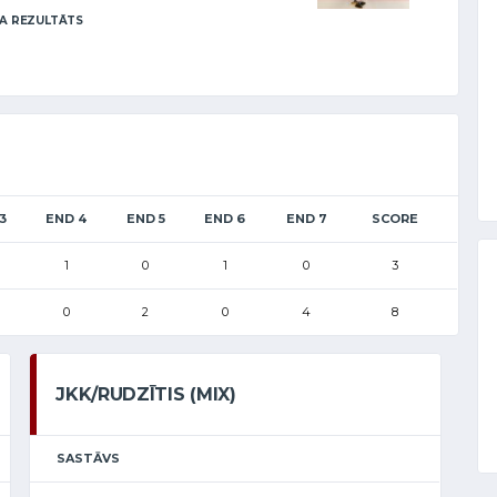
A REZULTĀTS
3
END 4
END 5
END 6
END 7
SCORE
1
0
1
0
3
0
2
0
4
8
JKK/RUDZĪTIS (MIX)
SASTĀVS