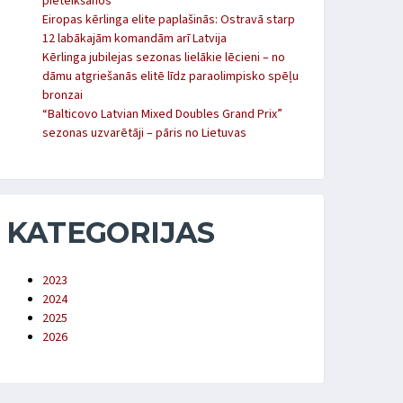
pieteikšanos
Eiropas kērlinga elite paplašinās: Ostravā starp
12 labākajām komandām arī Latvija
Kērlinga jubilejas sezonas lielākie lēcieni – no
dāmu atgriešanās elitē līdz paraolimpisko spēļu
bronzai
“Balticovo Latvian Mixed Doubles Grand Prix”
sezonas uzvarētāji – pāris no Lietuvas
KATEGORIJAS
2023
2024
2025
2026