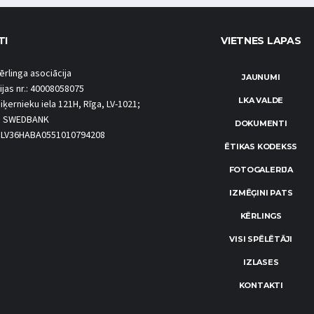
TI
VIETNES LAPAS
ērlinga asociācija
JAUNUMI
ijas nr.: 40008058075
LKA VALDE
iķernieku iela 121H, Rīga, LV-1021;
S SWEDBANK
DOKUMENTI
.: LV36HABA0551010794208
ĒTIKAS KODEKSS
FOTOGALERIJA
IZMĒĢINI PATS
KĒRLINGS
VISI SPĒLĒTĀJI
IZLASES
KONTAKTI