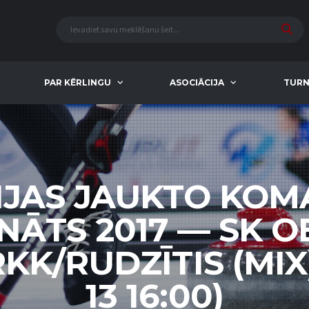
PAR KĒRLINGU
ASOCIĀCIJA
TURN
IJAS JAUKTO KO
NĀTS 2017 — SK O
RKK/RUDZĪTIS (MIX)
13 16:00)