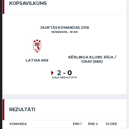
KOPSAVILKUMS
JAUKTĀS KOMANDAS 2016
15/05/2016
10:00
KĒRLINGA KLUBS RĪGA /
LATVIA MIX
GRAY (MIX)
2
-
0
GALA REZULTĀTS
REZULTĀTI
KOMANDA
END 1
END 2
SCORE