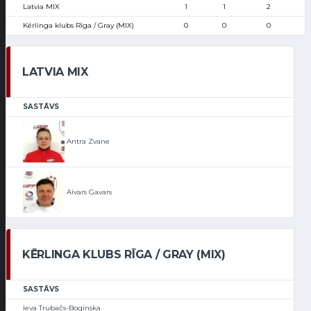
Latvia MIX
1
1
2
Kērlinga klubs Rīga / Gray (MIX)
0
0
0
LATVIA MIX
SASTĀVS
Antra Zvane
Aivars Gavars
KĒRLINGA KLUBS RĪGA / GRAY (MIX)
SASTĀVS
Ieva Trubačs-Boginska