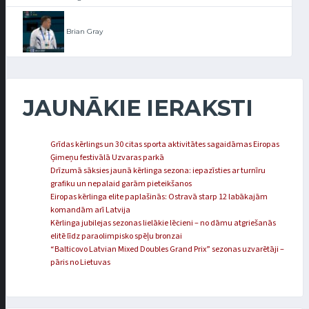
Brian Gray
JAUNĀKIE IERAKSTI
Grīdas kērlings un 30 citas sporta aktivitātes sagaidāmas Eiropas
Ģimeņu festivālā Uzvaras parkā
Drīzumā sāksies jaunā kērlinga sezona: iepazīsties ar turnīru
grafiku un nepalaid garām pieteikšanos
Eiropas kērlinga elite paplašinās: Ostravā starp 12 labākajām
komandām arī Latvija
Kērlinga jubilejas sezonas lielākie lēcieni – no dāmu atgriešanās
elitē līdz paraolimpisko spēļu bronzai
“Balticovo Latvian Mixed Doubles Grand Prix” sezonas uzvarētāji –
pāris no Lietuvas