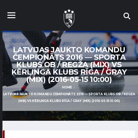
LATVIJAS JAUKTO KOMANDU
ČEMPIONĀTS 2016 — SPORTA
KLUBS OB / REGŽA (MIX) VS
KĒRLINGA KLUBS RĪGA / GRAY
(MIX) (2016-05-15 10:00)
HOME
LATVIJAS JAUKTO KOMANDU ČEMPIONĀTS 2016 — SPORTA KLUBS OB / REGŽA
(MIX) VS KĒRLINGA KLUBS RĪGA / GRAY (MIX) (2016-05-15 10:00)