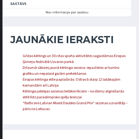
SASTĀVS
Nav informācija par sastāvu
JAUNĀKIE IERAKSTI
Grīdas kērlings un 30 citas sporta aktivitātes sagaidāmas Eiropas
Ģimeņu festivālā Uzvaras parkā
Drīzumā sāksies jaunā kērlinga sezona: iepazīsties ar turnīru
grafiku un nepalaid garām pieteikšanos
Eiropas kērlinga elite paplašinās: Ostravā starp 12 labākajām
komandām arī Latvija
Kērlinga jubilejas sezonas lielākie lēcieni – no dāmu atgriešanās
elitē līdz paraolimpisko spēļu bronzai
“Balticovo Latvian Mixed Doubles Grand Prix” sezonas uzvarētāji –
pāris no Lietuvas