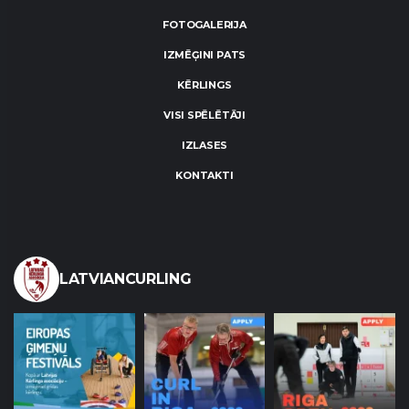
FOTOGALERIJA
IZMĒĢINI PATS
KĒRLINGS
VISI SPĒLĒTĀJI
IZLASES
KONTAKTI
LATVIANCURLING