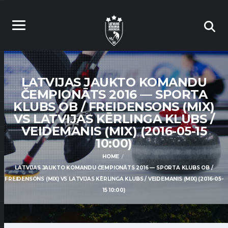
LATVIJAS JAUKTO KOMANDU
ČEMPIONĀTS 2016 — SPORTA
KLUBS OB / FREIDENSONS (MIX)
VS LATVIJAS KĒRLINGA KLUBS /
VEIDEMANIS (MIX) (2016-05-15
10:00)
HOME
LATVIJAS JAUKTO KOMANDU ČEMPIONĀTS 2016 — SPORTA KLUBS OB /
FREIDENSONS (MIX) VS LATVIJAS KĒRLINGA KLUBS / VEIDEMANIS (MIX) (2016-05-
15 10:00)