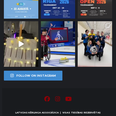
FOLLOW ON INSTAGRAM
LATVIJAS KĒRLINGA ASSOCIĀJICA | VISAS TIESĪBAS REZERVĒTAS