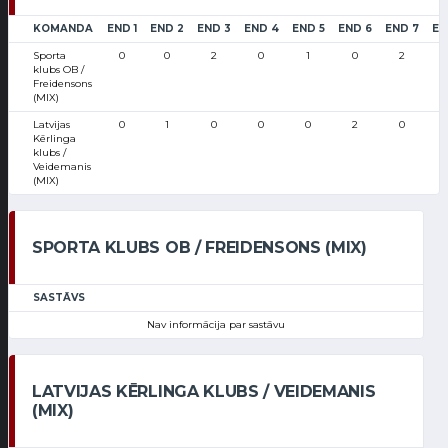
KOMANDA
END 1
END 2
END 3
END 4
END 5
END 6
END 7
EN
Sporta
0
0
2
0
1
0
2
klubs OB /
Freidensons
(MIX)
Latvijas
0
1
0
0
0
2
0
Kērlinga
klubs /
Veidemanis
(MIX)
SPORTA KLUBS OB / FREIDENSONS (MIX)
SASTĀVS
Nav informācija par sastāvu
LATVIJAS KĒRLINGA KLUBS / VEIDEMANIS
(MIX)