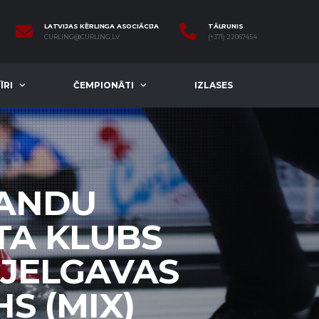
LATVIJAS KĒRLINGA ASOCIĀCIJA
TĀLRUNIS
CURLING@CURLING.LV
(+371) 22067454
ĪRI
ČEMPIONĀTI
IZLASES
MANDU
TA KLUBS
 JELGAVAS
S (MIX)