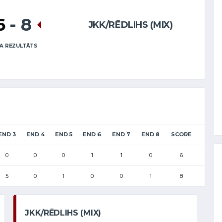
6
-
8
JKK/RĒDLIHS (MIX)
A REZULTĀTS
END 3
END 4
END 5
END 6
END 7
END 8
SCORE
0
0
0
1
1
0
6
5
0
1
0
0
1
8
JKK/RĒDLIHS (MIX)