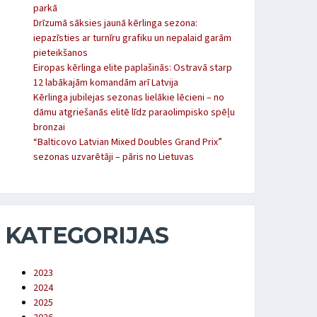
parkā
Drīzumā sāksies jaunā kērlinga sezona:
iepazīsties ar turnīru grafiku un nepalaid garām
pieteikšanos
Eiropas kērlinga elite paplašinās: Ostravā starp
12 labākajām komandām arī Latvija
Kērlinga jubilejas sezonas lielākie lēcieni – no
dāmu atgriešanās elitē līdz paraolimpisko spēļu
bronzai
“Balticovo Latvian Mixed Doubles Grand Prix”
sezonas uzvarētāji – pāris no Lietuvas
KATEGORIJAS
2023
2024
2025