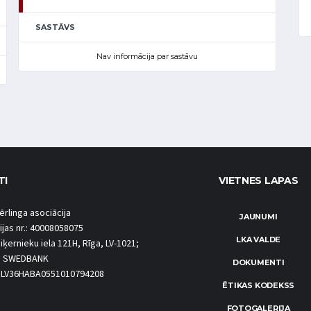
SASTĀVS
Nav informācija par sastāvu
TI
VIETNES LAPAS
ērlinga asociācija
JAUNUMI
ijas nr.: 40008058075
LKA VALDE
iķernieku iela 121H, Rīga, LV-1021;
S SWEDBANK
DOKUMENTI
.: LV36HABA0551010794208
ĒTIKAS KODEKSS
FOTOGALERIJA