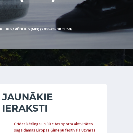
BS / RĒDLIHS (MIX) (2016-05-08 19:30)
JAUNĀKIE
IERAKSTI
Grīdas kērlings un 30 citas sporta aktivitātes
sagaidāmas Eiropas Ģimeņu festivālā Uzvaras