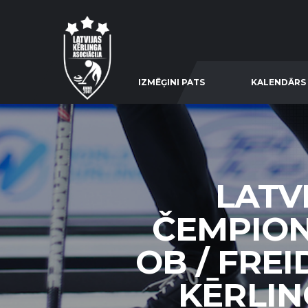
IZMĒĢINI PATS
KALENDĀRS
LATV
ČEMPION
OB / FRE
KĒRLIN