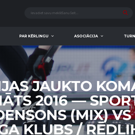
PAR KĒRLINGU
ASOCIĀCIJA
TURN
IJAS JAUKTO KO
ĀTS 2016 — SPOR
IDENSONS (MIX) VS
GA KLUBS / RĒDLIH