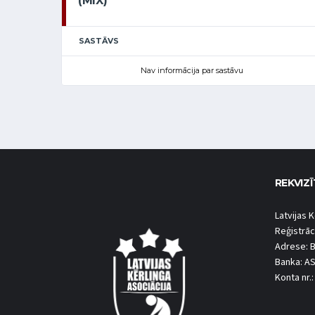
(MIX)
SASTĀVS
Nav informācija par sastāvu
REKVIZĪ
Latvijas K
Reģistrāc
Adrese: B
Banka: A
Konta nr