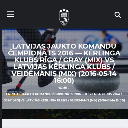
LATVIJAS JAUKTO KOMANDU
ČEMPIONĀTS 2016 — KĒRLINGA
KLUBS RĪGA / GRAY (MIX) VS
LATVIJAS KĒRLINGA KLUBS /
VEIDEMANIS (MIX) (2016-05-14
16:00)
HOME
LATVIJAS JAUKTO KOMANDU ČEMPIONĀTS 2016 — KĒRLINGA KLUBS RĪGA /
GRAY (MIX) VS LATVIJAS KĒRLINGA KLUBS / VEIDEMANIS (MIX) (2016-05-14 16:00)