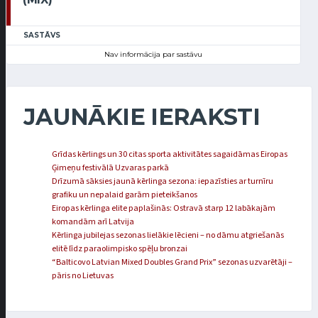
SASTĀVS
Nav informācija par sastāvu
JAUNĀKIE IERAKSTI
Grīdas kērlings un 30 citas sporta aktivitātes sagaidāmas Eiropas
Ģimeņu festivālā Uzvaras parkā
Drīzumā sāksies jaunā kērlinga sezona: iepazīsties ar turnīru
grafiku un nepalaid garām pieteikšanos
Eiropas kērlinga elite paplašinās: Ostravā starp 12 labākajām
komandām arī Latvija
Kērlinga jubilejas sezonas lielākie lēcieni – no dāmu atgriešanās
elitē līdz paraolimpisko spēļu bronzai
“Balticovo Latvian Mixed Doubles Grand Prix” sezonas uzvarētāji –
pāris no Lietuvas