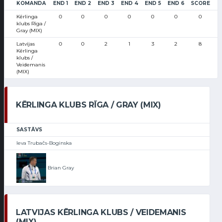
KOMANDA
END 1
END 2
END 3
END 4
END 5
END 6
SCORE
Kērlinga
0
0
0
0
0
0
0
klubs Rīga /
Gray (MIX)
Latvijas
0
0
2
1
3
2
8
Kērlinga
klubs /
Veidemanis
(MIX)
KĒRLINGA KLUBS RĪGA / GRAY (MIX)
SASTĀVS
Ieva Trubačs-Boginska
Brian Gray
LATVIJAS KĒRLINGA KLUBS / VEIDEMANIS
(MIX)