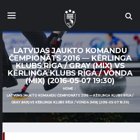
LATVIJAS JAUKTO KOMANDU
ČEMPIONĀTS 2016 — KĒRLINGA
KLUBS RĪGA / GRAY (MIX) VS
KĒRLINGA KLUBS RĪGA / VONDA
(MIX) (2016-05-07 19:30)
HOME
LATVIJAS JAUKTO KOMANDU ČEMPIONĀTS 2016 — KĒRLINGA KLUBS RĪGA /
GRAY (MIX) VS KĒRLINGA KLUBS RĪGA / VONDA (MIX) (2016-05-07 19:30)