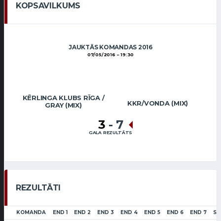
KOPSAVILKUMS
JAUKTĀS KOMANDAS 2016
07/05/2016
19:30
KĒRLINGA KLUBS RĪGA /
KKR/VONDA (MIX)
GRAY (MIX)
3
-
7
GALA REZULTĀTS
REZULTĀTI
KOMANDA
END 1
END 2
END 3
END 4
END 5
END 6
END 7
SC