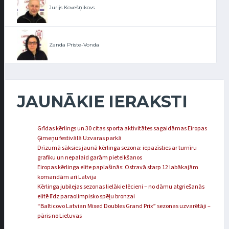
Jurijs Kovešņikovs
Zanda Priste-Vonda
JAUNĀKIE IERAKSTI
Grīdas kērlings un 30 citas sporta aktivitātes sagaidāmas Eiropas
Ģimeņu festivālā Uzvaras parkā
Drīzumā sāksies jaunā kērlinga sezona: iepazīsties ar turnīru
grafiku un nepalaid garām pieteikšanos
Eiropas kērlinga elite paplašinās: Ostravā starp 12 labākajām
komandām arī Latvija
Kērlinga jubilejas sezonas lielākie lēcieni – no dāmu atgriešanās
elitē līdz paraolimpisko spēļu bronzai
“Balticovo Latvian Mixed Doubles Grand Prix” sezonas uzvarētāji –
pāris no Lietuvas