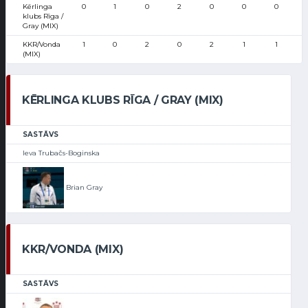
Kērlinga
0
1
0
2
0
0
0
klubs Rīga /
Gray (MIX)
KKR/Vonda
1
0
2
0
2
1
1
(MIX)
KĒRLINGA KLUBS RĪGA / GRAY (MIX)
SASTĀVS
Ieva Trubačs-Boginska
Brian Gray
KKR/VONDA (MIX)
SASTĀVS