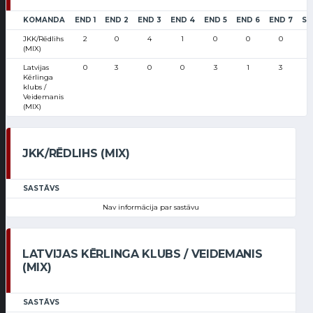
KOMANDA
END 1
END 2
END 3
END 4
END 5
END 6
END 7
SC
JKK/Rēdlihs
2
0
4
1
0
0
0
(MIX)
Latvijas
0
3
0
0
3
1
3
Kērlinga
klubs /
Veidemanis
(MIX)
JKK/RĒDLIHS (MIX)
SASTĀVS
Nav informācija par sastāvu
LATVIJAS KĒRLINGA KLUBS / VEIDEMANIS
(MIX)
SASTĀVS