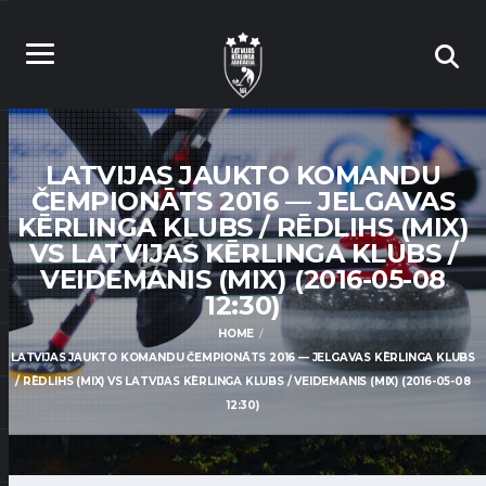
LATVIJAS JAUKTO KOMANDU
ČEMPIONĀTS 2016 — JELGAVAS
KĒRLINGA KLUBS / RĒDLIHS (MIX)
VS LATVIJAS KĒRLINGA KLUBS /
VEIDEMANIS (MIX) (2016-05-08
12:30)
HOME
LATVIJAS JAUKTO KOMANDU ČEMPIONĀTS 2016 — JELGAVAS KĒRLINGA KLUBS
/ RĒDLIHS (MIX) VS LATVIJAS KĒRLINGA KLUBS / VEIDEMANIS (MIX) (2016-05-08
12:30)