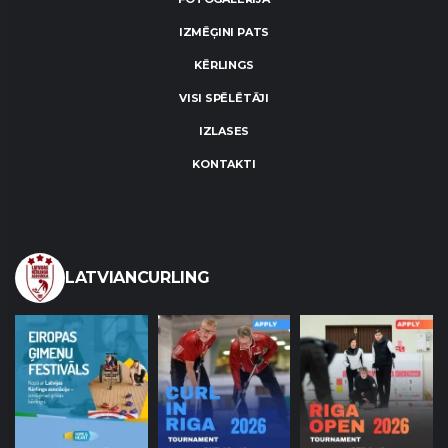
IZMĒĢINI PATS
KĒRLINGS
VISI SPĒLĒTĀJI
IZLASES
KONTAKTI
LATVIANCURLING