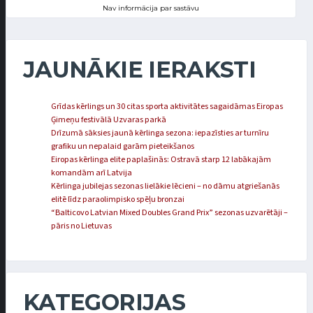
Nav informācija par sastāvu
JAUNĀKIE IERAKSTI
Grīdas kērlings un 30 citas sporta aktivitātes sagaidāmas Eiropas
Ģimeņu festivālā Uzvaras parkā
Drīzumā sāksies jaunā kērlinga sezona: iepazīsties ar turnīru
grafiku un nepalaid garām pieteikšanos
Eiropas kērlinga elite paplašinās: Ostravā starp 12 labākajām
komandām arī Latvija
Kērlinga jubilejas sezonas lielākie lēcieni – no dāmu atgriešanās
elitē līdz paraolimpisko spēļu bronzai
“Balticovo Latvian Mixed Doubles Grand Prix” sezonas uzvarētāji –
pāris no Lietuvas
KATEGORIJAS