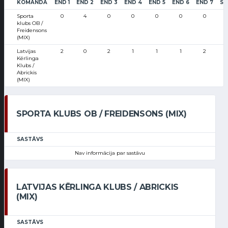
KOMANDA
END 1
END 2
END 3
END 4
END 5
END 6
END 7
SC
Sporta
0
4
0
0
0
0
0
klubs OB /
Freidensons
(MIX)
Latvijas
2
0
2
1
1
1
2
Kērlinga
Klubs /
Abrickis
(MIX)
SPORTA KLUBS OB / FREIDENSONS (MIX)
SASTĀVS
Nav informācija par sastāvu
LATVIJAS KĒRLINGA KLUBS / ABRICKIS
(MIX)
SASTĀVS