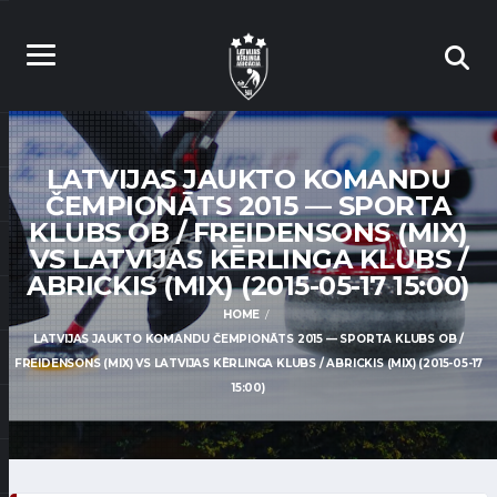
LATVIJAS JAUKTO KOMANDU
ČEMPIONĀTS 2015 — SPORTA
KLUBS OB / FREIDENSONS (MIX)
VS LATVIJAS KĒRLINGA KLUBS /
ABRICKIS (MIX) (2015-05-17 15:00)
HOME
LATVIJAS JAUKTO KOMANDU ČEMPIONĀTS 2015 — SPORTA KLUBS OB /
FREIDENSONS (MIX) VS LATVIJAS KĒRLINGA KLUBS / ABRICKIS (MIX) (2015-05-17
15:00)