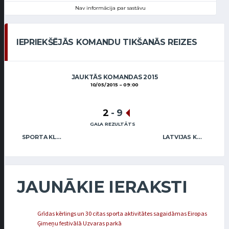
Nav informācija par sastāvu
IEPRIEKŠĒJĀS KOMANDU TIKŠANĀS REIZES
JAUKTĀS KOMANDAS 2015
10/05/2015
09:00
2
-
9
GALA REZULTĀTS
SPORTA KLUBS OB / FREIDENSONS (MIX)
LATVIJAS KĒRLINGA KLUBS / ABRICKIS (MIX)
JAUNĀKIE IERAKSTI
Grīdas kērlings un 30 citas sporta aktivitātes sagaidāmas Eiropas
Ģimeņu festivālā Uzvaras parkā