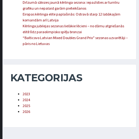
Drīzumā sāksies jaunā kērlinga sezona: iepazīsties ar turnīru
grafiku un nepalaid garām pieteikšanos
Eiropas kērlinga elite paplašinās: Ostravā starp 12 labākajām
komandām arī Latvija
Kērlinga jubilejas sezonas lielākie lēcieni – no dāmu atgriešanās
elitē līdz paraolimpisko spēļu bronzai
“Balticovo Latvian Mixed Doubles Grand Prix” sezonas uzvarētāji –
pāris no Lietuvas
KATEGORIJAS
2023
2024
2025
2026