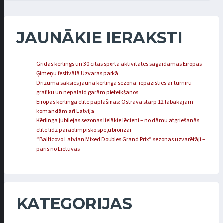
JAUNĀKIE IERAKSTI
Grīdas kērlings un 30 citas sporta aktivitātes sagaidāmas Eiropas
Ģimeņu festivālā Uzvaras parkā
Drīzumā sāksies jaunā kērlinga sezona: iepazīsties ar turnīru
grafiku un nepalaid garām pieteikšanos
Eiropas kērlinga elite paplašinās: Ostravā starp 12 labākajām
komandām arī Latvija
Kērlinga jubilejas sezonas lielākie lēcieni – no dāmu atgriešanās
elitē līdz paraolimpisko spēļu bronzai
“Balticovo Latvian Mixed Doubles Grand Prix” sezonas uzvarētāji –
pāris no Lietuvas
KATEGORIJAS