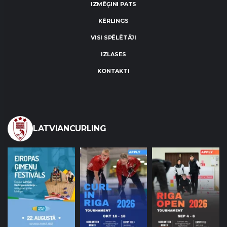
IZMĒĢINI PATS
KĒRLINGS
VISI SPĒLĒTĀJI
IZLASES
KONTAKTI
LATVIANCURLING