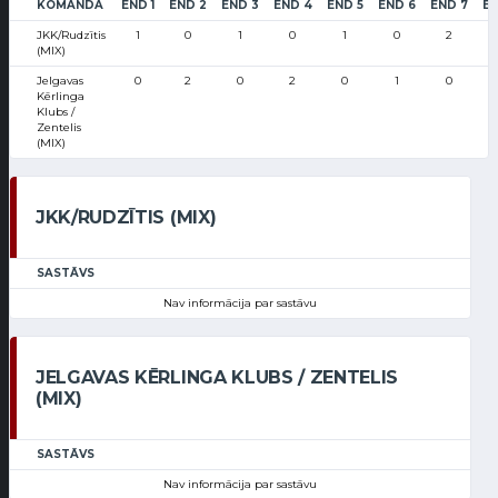
KOMANDA
END 1
END 2
END 3
END 4
END 5
END 6
END 7
EN
JKK/Rudzītis
1
0
1
0
1
0
2
(MIX)
Jelgavas
0
2
0
2
0
1
0
Kērlinga
Klubs /
Zentelis
(MIX)
JKK/RUDZĪTIS (MIX)
SASTĀVS
Nav informācija par sastāvu
JELGAVAS KĒRLINGA KLUBS / ZENTELIS
(MIX)
SASTĀVS
Nav informācija par sastāvu