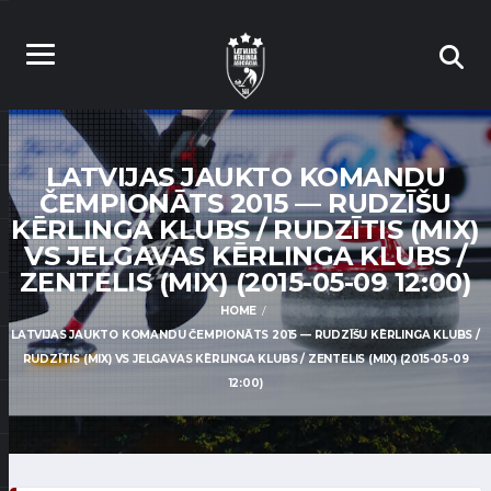
LATVIJAS JAUKTO KOMANDU
ČEMPIONĀTS 2015 — RUDZĪŠU
KĒRLINGA KLUBS / RUDZĪTIS (MIX)
VS JELGAVAS KĒRLINGA KLUBS /
ZENTELIS (MIX) (2015-05-09 12:00)
HOME
LATVIJAS JAUKTO KOMANDU ČEMPIONĀTS 2015 — RUDZĪŠU KĒRLINGA KLUBS /
RUDZĪTIS (MIX) VS JELGAVAS KĒRLINGA KLUBS / ZENTELIS (MIX) (2015-05-09
12:00)