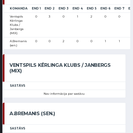
KOMANDA
END 1
END 2
END 3
END 4
END 5
END 6
END 7
EN
Ventspils
0
3
0
1
2
0
0
Kērlinga
Klubs /
Janbergs
(MIX)
A.Bremanis
0
0
2
0
0
1
1
(sen.)
VENTSPILS KĒRLINGA KLUBS / JANBERGS
(MIX)
SASTĀVS
Nav informācija par sastāvu
A.BREMANIS (SEN.)
SASTĀVS