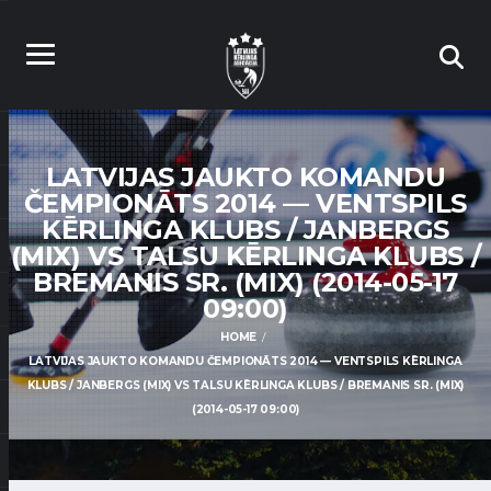
LATVIJAS JAUKTO KOMANDU
ČEMPIONĀTS 2014 — VENTSPILS
KĒRLINGA KLUBS / JANBERGS
(MIX) VS TALSU KĒRLINGA KLUBS /
BREMANIS SR. (MIX) (2014-05-17
09:00)
HOME
LATVIJAS JAUKTO KOMANDU ČEMPIONĀTS 2014 — VENTSPILS KĒRLINGA
KLUBS / JANBERGS (MIX) VS TALSU KĒRLINGA KLUBS / BREMANIS SR. (MIX)
(2014-05-17 09:00)