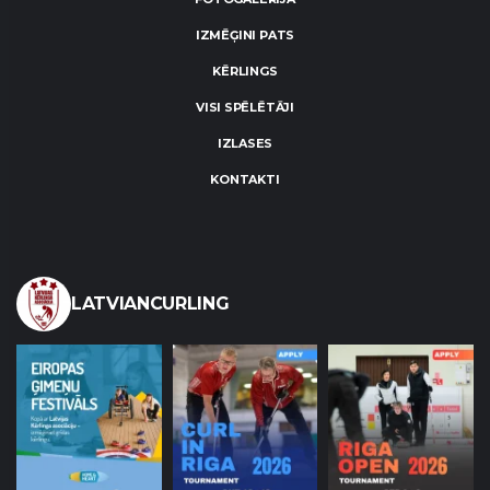
IZMĒĢINI PATS
KĒRLINGS
VISI SPĒLĒTĀJI
IZLASES
KONTAKTI
LATVIANCURLING