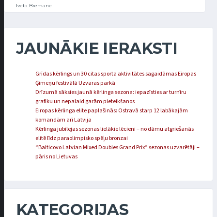
Iveta Bremane
JAUNĀKIE IERAKSTI
Grīdas kērlings un 30 citas sporta aktivitātes sagaidāmas Eiropas
Ģimeņu festivālā Uzvaras parkā
Drīzumā sāksies jaunā kērlinga sezona: iepazīsties ar turnīru
grafiku un nepalaid garām pieteikšanos
Eiropas kērlinga elite paplašinās: Ostravā starp 12 labākajām
komandām arī Latvija
Kērlinga jubilejas sezonas lielākie lēcieni – no dāmu atgriešanās
elitē līdz paraolimpisko spēļu bronzai
“Balticovo Latvian Mixed Doubles Grand Prix” sezonas uzvarētāji –
pāris no Lietuvas
KATEGORIJAS