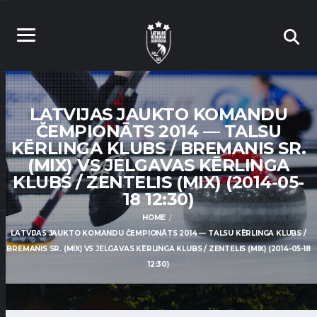
LATVIJAS JAUKTO KOMANDU
ČEMPIONĀTS 2014 — TALSU
KĒRLINGA KLUBS / BREMANIS SR.
(MIX) VS JELGAVAS KĒRLINGA
KLUBS / ZENTELIS (MIX) (2014-05-
18 12:30)
HOME
LATVIJAS JAUKTO KOMANDU ČEMPIONĀTS 2014 — TALSU KĒRLINGA KLUBS /
BREMANIS SR. (MIX) VS JELGAVAS KĒRLINGA KLUBS / ZENTELIS (MIX) (2014-05-18
12:30)