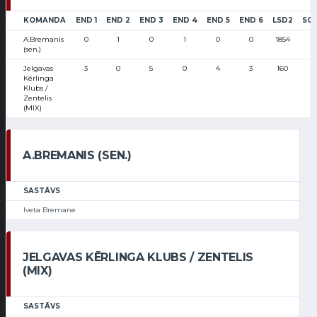
KOMANDA
END 1
END 2
END 3
END 4
END 5
END 6
LSD2
SC
A.Bremanis
0
1
0
1
0
0
1854
(sen.)
Jelgavas
3
0
5
0
4
3
160
1
Kērlinga
Klubs /
Zentelis
(MIX)
A.BREMANIS (SEN.)
SASTĀVS
Iveta Bremane
JELGAVAS KĒRLINGA KLUBS / ZENTELIS
(MIX)
SASTĀVS