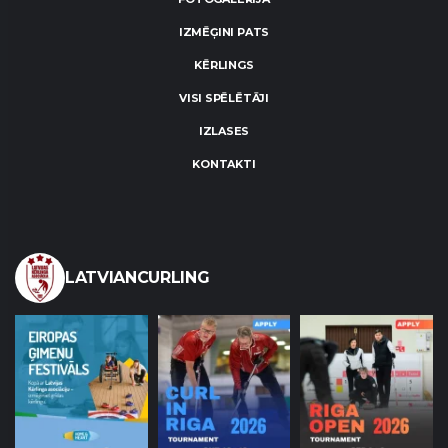
IZMĒĢINI PATS
KĒRLINGS
VISI SPĒLĒTĀJI
IZLASES
KONTAKTI
LATVIANCURLING