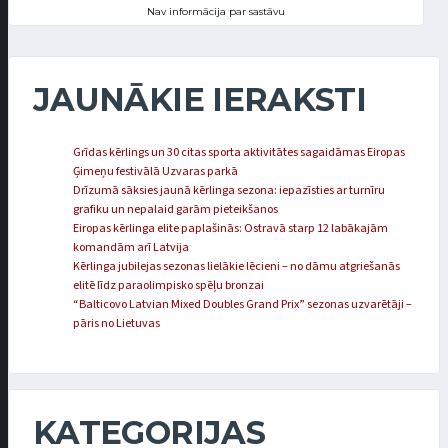
Nav informācija par sastāvu
JAUNĀKIE IERAKSTI
Grīdas kērlings un 30 citas sporta aktivitātes sagaidāmas Eiropas
Ģimeņu festivālā Uzvaras parkā
Drīzumā sāksies jaunā kērlinga sezona: iepazīsties ar turnīru
grafiku un nepalaid garām pieteikšanos
Eiropas kērlinga elite paplašinās: Ostravā starp 12 labākajām
komandām arī Latvija
Kērlinga jubilejas sezonas lielākie lēcieni – no dāmu atgriešanās
elitē līdz paraolimpisko spēļu bronzai
“Balticovo Latvian Mixed Doubles Grand Prix” sezonas uzvarētāji –
pāris no Lietuvas
KATEGORIJAS