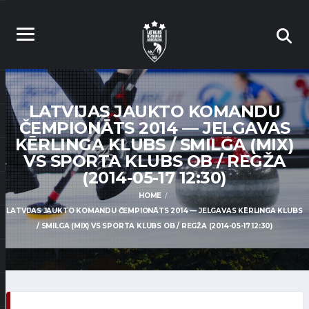
LATVIJAS JAUKTO KOMANDU
ČEMPIONĀTS 2014 — JELGAVAS
KĒRLINGA KLUBS / SMILGA (MIX)
VS SPORTA KLUBS OB / REGŽA
(2014-05-17 12:30)
HOME
LATVIJAS JAUKTO KOMANDU ČEMPIONĀTS 2014 — JELGAVAS KĒRLINGA KLUBS
/ SMILGA (MIX) VS SPORTA KLUBS OB / REGŽA (2014-05-17 12:30)