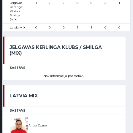
Jelgavas
1
2
2
0
0
2
1
Kērlinga
Klubs /
Smilga
(MIX)
Latvia MIX
0
0
0
1
1
0
0
3
JELGAVAS KĒRLINGA KLUBS / SMILGA
(MIX)
SASTĀVS
Nav informācija par sastāvu
LATVIA MIX
SASTĀVS
Antra Zvane