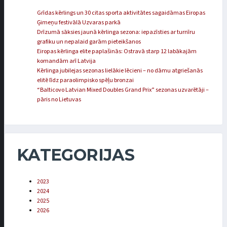
Grīdas kērlings un 30 citas sporta aktivitātes sagaidāmas Eiropas
Ģimeņu festivālā Uzvaras parkā
Drīzumā sāksies jaunā kērlinga sezona: iepazīsties ar turnīru
grafiku un nepalaid garām pieteikšanos
Eiropas kērlinga elite paplašinās: Ostravā starp 12 labākajām
komandām arī Latvija
Kērlinga jubilejas sezonas lielākie lēcieni – no dāmu atgriešanās
elitē līdz paraolimpisko spēļu bronzai
“Balticovo Latvian Mixed Doubles Grand Prix” sezonas uzvarētāji –
pāris no Lietuvas
KATEGORIJAS
2023
2024
2025
2026