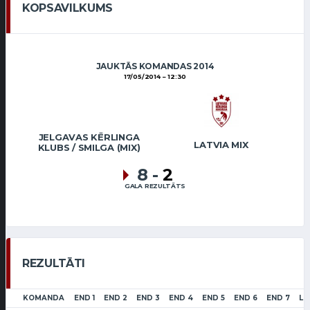
KOPSAVILKUMS
JAUKTĀS KOMANDAS 2014
17/05/2014
12:30
JELGAVAS KĒRLINGA
LATVIA MIX
KLUBS / SMILGA (MIX)
8
-
2
GALA REZULTĀTS
REZULTĀTI
KOMANDA
END 1
END 2
END 3
END 4
END 5
END 6
END 7
LS