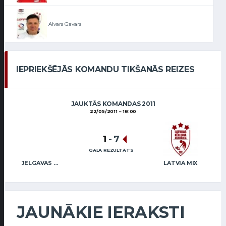
Aivars Gavars
IEPRIEKŠĒJĀS KOMANDU TIKŠANĀS REIZES
JAUKTĀS KOMANDAS 2011
22/05/2011
18:00
1
-
7
GALA REZULTĀTS
JELGAVAS KĒRLINGA KLUBS / SMILGA (MIX)
LATVIA MIX
JAUNĀKIE IERAKSTI