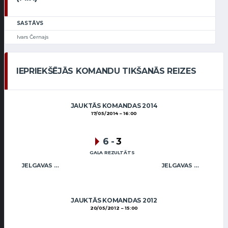
SASTĀVS
Ivars Černajs
IEPRIEKŠĒJĀS KOMANDU TIKŠANĀS REIZES
JAUKTĀS KOMANDAS 2014
17/05/2014
16:00
6
-
3
GALA REZULTĀTS
JELGAVAS KĒRLINGA KLUBS / ŠVEISBERGS (MIX)
JELGAVAS KĒRLINGA KLUBS / SMILGA (MIX)
JAUKTĀS KOMANDAS 2012
20/05/2012
15:00