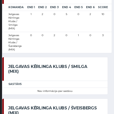
KOMANDA
END 1
END 2
END 3
END 4
END 5
END 6
SCORE
Jelgavas
1
2
0
5
0
2
10
Kērlinga
Klubs /
Smilga
(MIX)
Jelgavas
0
0
2
0
1
0
3
Kērlinga
Klubs /
Šveisbergs
(MIX)
JELGAVAS KĒRLINGA KLUBS / SMILGA
(MIX)
SASTĀVS
Nav informācija par sastāvu
JELGAVAS KĒRLINGA KLUBS / ŠVEISBERGS
(MIX)