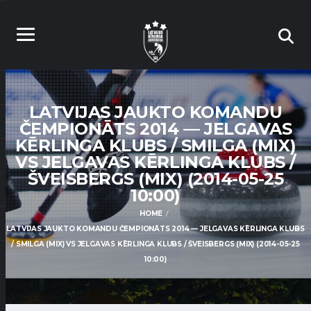
LATVIJAS JAUKTO KOMANDU
ČEMPIONĀTS 2014 — JELGAVAS
KĒRLINGA KLUBS / SMILGA (MIX)
VS JELGAVAS KĒRLINGA KLUBS /
ŠVEISBERGS (MIX) (2014-05-25
10:00)
HOME
LATVIJAS JAUKTO KOMANDU ČEMPIONĀTS 2014 — JELGAVAS KĒRLINGA KLUBS
/ SMILGA (MIX) VS JELGAVAS KĒRLINGA KLUBS / ŠVEISBERGS (MIX) (2014-05-25
10:00)