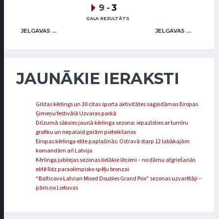
9
-
3
GALA REZULTĀTS
JELGAVAS KĒRLINGA KLUBS / ŠVEISBERGS (MIX)
JELGAVAS KĒRLINGA KLUBS / SMILGA (MIX)
JAUNĀKIE IERAKSTI
Grīdas kērlings un 30 citas sporta aktivitātes sagaidāmas Eiropas
Ģimeņu festivālā Uzvaras parkā
Drīzumā sāksies jaunā kērlinga sezona: iepazīsties ar turnīru
grafiku un nepalaid garām pieteikšanos
Eiropas kērlinga elite paplašinās: Ostravā starp 12 labākajām
komandām arī Latvija
Kērlinga jubilejas sezonas lielākie lēcieni – no dāmu atgriešanās
elitē līdz paraolimpisko spēļu bronzai
“Balticovo Latvian Mixed Doubles Grand Prix” sezonas uzvarētāji –
pāris no Lietuvas