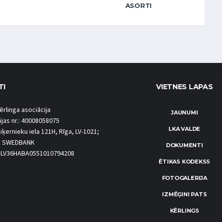
ASORTI
TI
VIETNES LAPAS
ērlinga asociācija
JAUNUMI
ijas nr.: 40008058075
LKA VALDE
iķernieku iela 121H, Rīga, LV-1021;
S SWEDBANK
DOKUMENTI
.: LV36HABA0551010794208
ĒTIKAS KODEKSS
FOTOGALERIJA
IZMĒĢINI PATS
KĒRLINGS