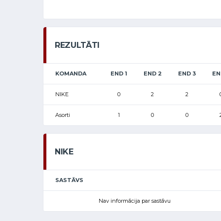
REZULTĀTI
KOMANDA
END 1
END 2
END 3
EN
NIKE
0
2
2
Asorti
1
0
0
NIKE
SASTĀVS
Nav informācija par sastāvu