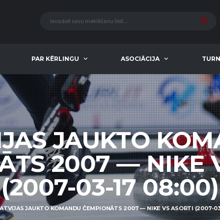
PAR KĒRLINGU
ASOCIĀCIJA
TURN
IJAS JAUKTO KO
TS 2007 — NIKE 
(2007-03-17 08:00)
ATVIJAS JAUKTO KOMANDU ČEMPIONĀTS 2007 — NIKE VS ASORTI (2007-03-