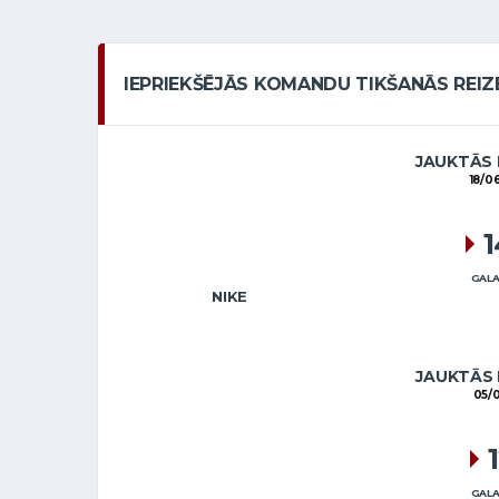
IEPRIEKŠĒJĀS KOMANDU TIKŠANĀS REIZ
JAUKTĀS
18/0
GALA
NIKE
JAUKTĀS
05/
GALA