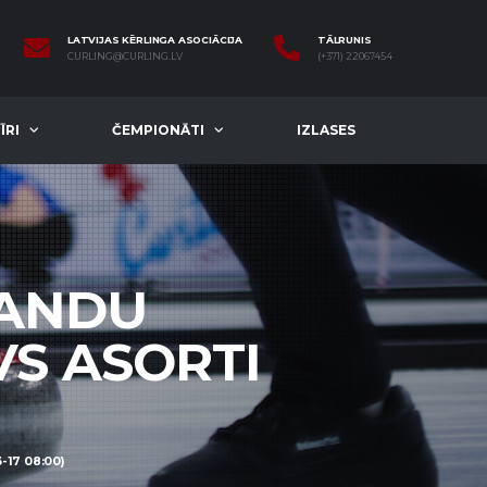
LATVIJAS KĒRLINGA ASOCIĀCIJA
TĀLRUNIS
CURLING@CURLING.LV
(+371) 22067454
ĪRI
ČEMPIONĀTI
IZLASES
MANDU
VS ASORTI
17 08:00)