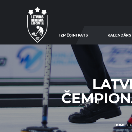
IZMĒĢINI PATS
KALENDĀRS
LATV
ČEMPIONĀ
HOME
L