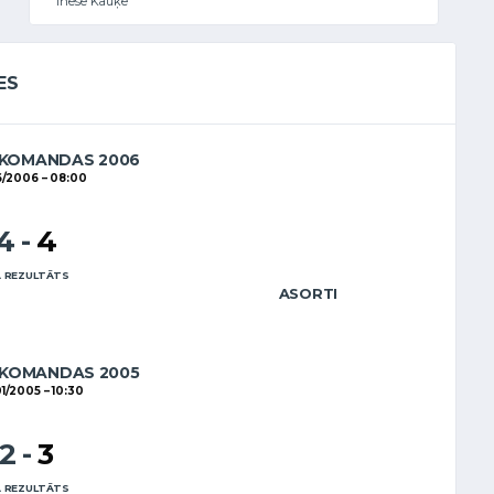
Inese Kauķe
ES
 KOMANDAS 2006
6/2006
08:00
14
-
4
 REZULTĀTS
ASORTI
 KOMANDAS 2005
01/2005
10:30
12
-
3
 REZULTĀTS