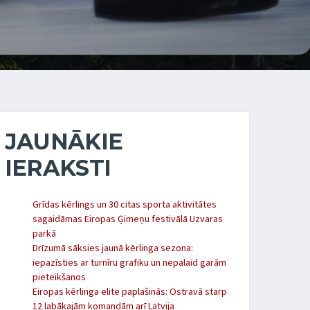
JAUNĀKIE
IERAKSTI
Grīdas kērlings un 30 citas sporta aktivitātes
sagaidāmas Eiropas Ģimeņu festivālā Uzvaras
parkā
Drīzumā sāksies jaunā kērlinga sezona:
iepazīsties ar turnīru grafiku un nepalaid garām
pieteikšanos
Eiropas kērlinga elite paplašinās: Ostravā starp
12 labākajām komandām arī Latvija