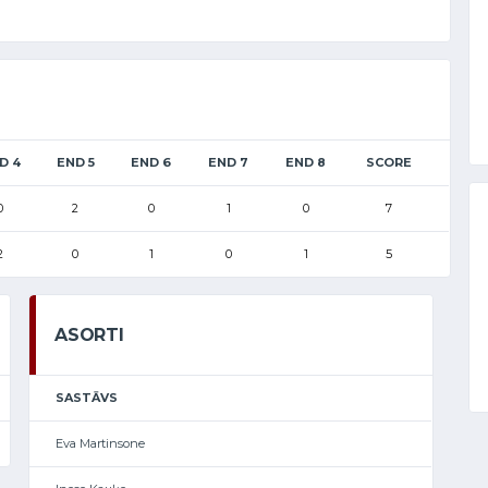
D 4
END 5
END 6
END 7
END 8
SCORE
0
2
0
1
0
7
2
0
1
0
1
5
ASORTI
SASTĀVS
Eva Martinsone