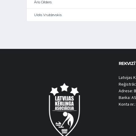
Āris Cēders
Uldis Vrubļevskis
REKVIZĪ
Latvijas K
Reģistrāc
Adrese: B
Banka: A
Konta nr