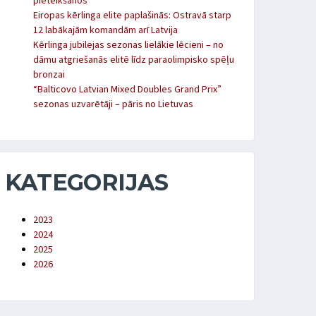
pieteikšanos
Eiropas kērlinga elite paplašinās: Ostravā starp
12 labākajām komandām arī Latvija
Kērlinga jubilejas sezonas lielākie lēcieni – no
dāmu atgriešanās elitē līdz paraolimpisko spēļu
bronzai
“Balticovo Latvian Mixed Doubles Grand Prix”
sezonas uzvarētāji – pāris no Lietuvas
KATEGORIJAS
2023
2024
2025
2026