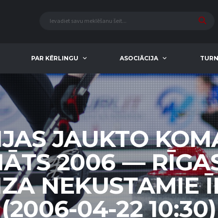
PAR KĒRLINGU
ASOCIĀCIJA
TURN
IJAS JAUKTO KO
ĀTS 2006 — RĪGA
ZA NEKUSTAMIE 
(2006-04-22 10:30)