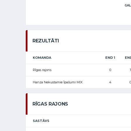
GAL
REZULTĀTI
KOMANDA
END 1
EN
Rīgas rajons
0
1
Hanza Nekustamie Īpašumi MIX
4
RĪGAS RAJONS
SASTĀVS