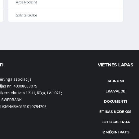
Artis Podziņš
Solvita Gulbe
TI
VIETNES LAPAS
ērlinga asociācija
JAUNUMI
ijas nr.: 40008058075
LKA VALDE
iķernieku iela 121H, Rīga, LV-1021;
S SWEDBANK
DOKUMENTI
.: LV36HABA0551010794208
ĒTIKAS KODEKSS
FOTOGALERIJA
IZMĒĢINI PATS