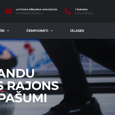
LATVIJAS KĒRLINGA ASOCIĀCIJA
TĀLRUNIS
CURLING@CURLING.LV
(+371) 22067454
ĪRI
ČEMPIONĀTI
IZLASES
MANDU
S RAJONS
ĪPAŠUMI