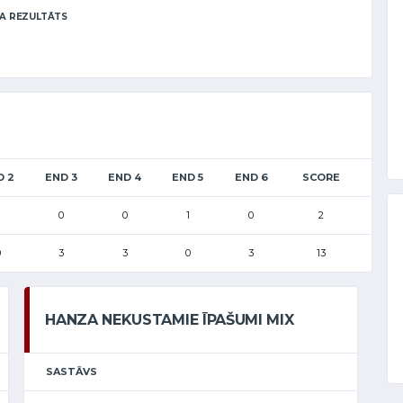
A REZULTĀTS
D 2
END 3
END 4
END 5
END 6
SCORE
0
0
1
0
2
0
3
3
0
3
13
HANZA NEKUSTAMIE ĪPAŠUMI MIX
SASTĀVS