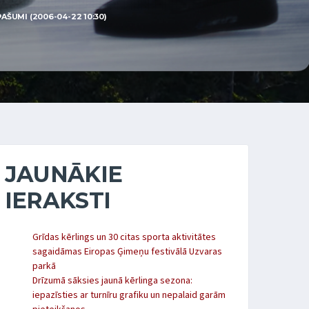
ŠUMI (2006-04-22 10:30)
JAUNĀKIE
IERAKSTI
Grīdas kērlings un 30 citas sporta aktivitātes
sagaidāmas Eiropas Ģimeņu festivālā Uzvaras
parkā
Drīzumā sāksies jaunā kērlinga sezona:
iepazīsties ar turnīru grafiku un nepalaid garām