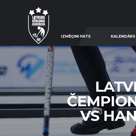
IZMĒĢINI PATS
KALENDĀRS
LATV
ČEMPION
VS HAN