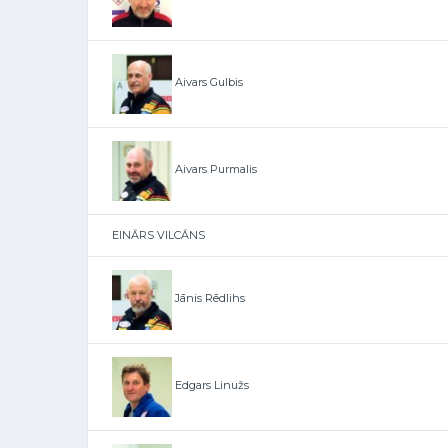
Aivars Gulbis
Aivars Purmalis
EINĀRS VILCĀNS
Jānis Rēdlihs
Edgars Linužs