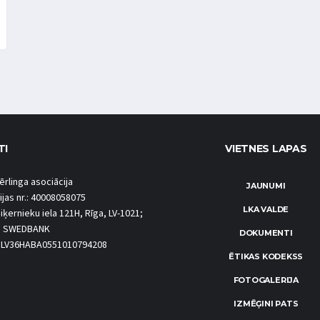
TI
VIETNES LAPAS
ērlinga asociācija
JAUNUMI
ijas nr.: 40008058075
LKA VALDE
iķernieku iela 121H, Rīga, LV-1021;
S SWEDBANK
DOKUMENTI
.: LV36HABA0551010794208
ĒTIKAS KODEKSS
FOTOGALERIJA
IZMĒĢINI PATS