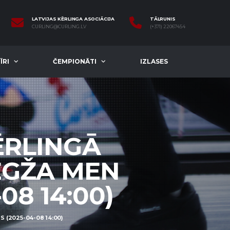
LATVIJAS KĒRLINGA ASOCIĀCIJA
TĀLRUNIS
CURLING@CURLING.LV
(+371) 22067454
ĪRI
ČEMPIONĀTI
IZLASES
ĒRLINGĀ
REGŽA MEN
08 14:00)
 (2025-04-08 14:00)