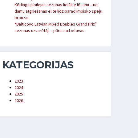
Kērlinga jubilejas sezonas lielākie lēcieni – no
dāmu atgriešanās elitē līdz paraolimpisko spēļu
bronzai
“Balticovo Latvian Mixed Doubles Grand Prix”
sezonas uzvarētāji – pāris no Lietuvas
SD2
SCORE
742
9
KATEGORIJAS
31
10
2023
2024
2025
2026