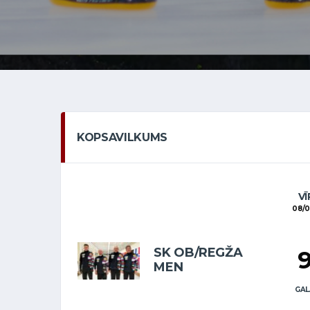
KOPSAVILKUMS
VĪ
08/0
SK OB/REGŽA
MEN
GAL