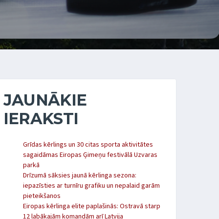
JAUNĀKIE
IERAKSTI
Grīdas kērlings un 30 citas sporta aktivitātes
sagaidāmas Eiropas Ģimeņu festivālā Uzvaras
parkā
Drīzumā sāksies jaunā kērlinga sezona:
iepazīsties ar turnīru grafiku un nepalaid garām
pieteikšanos
Eiropas kērlinga elite paplašinās: Ostravā starp
12 labākajām komandām arī Latvija