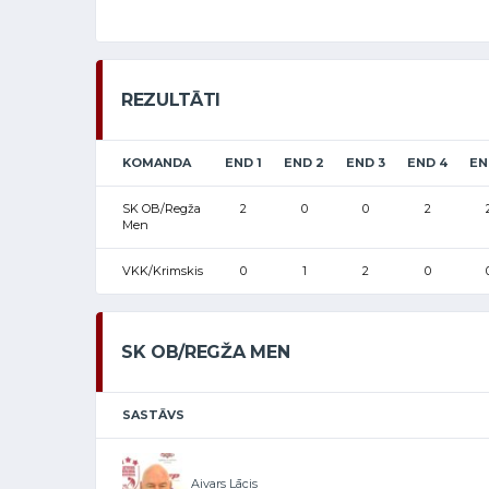
REZULTĀTI
KOMANDA
END 1
END 2
END 3
END 4
EN
SK OB/Regža
2
0
0
2
Men
VKK/Krimskis
0
1
2
0
SK OB/REGŽA MEN
SASTĀVS
Aivars Lācis