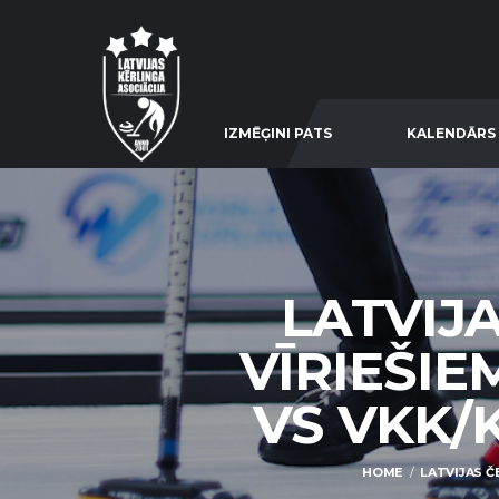
IZMĒĢINI PATS
KALENDĀRS
LATVIJ
VĪRIEŠIE
VS VKK/K
HOME
LATVIJAS Č