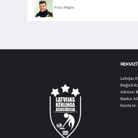
Ansis Regža
REKVIZĪ
Latvijas K
Reģistrāc
Adrese: B
Banka: A
Konta nr