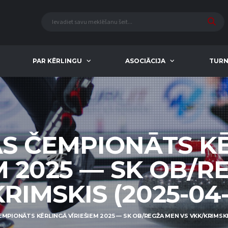
PAR KĒRLINGU
ASOCIĀCIJA
TURN
AS ČEMPIONĀTS K
M 2025 — SK OB/
RIMSKIS (2025-04-
EMPIONĀTS KĒRLINGĀ VĪRIEŠIEM 2025 — SK OB/REGŽA MEN VS VKK/KRIMSKIS