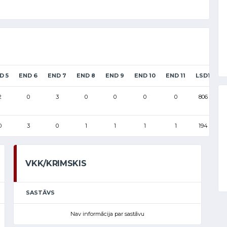
D 5
END 6
END 7
END 8
END 9
END 10
END 11
LSD1
L
2
0
3
0
0
0
0
806
1
0
3
0
1
1
1
1
194
VKK/KRIMSKIS
SASTĀVS
Nav informācija par sastāvu