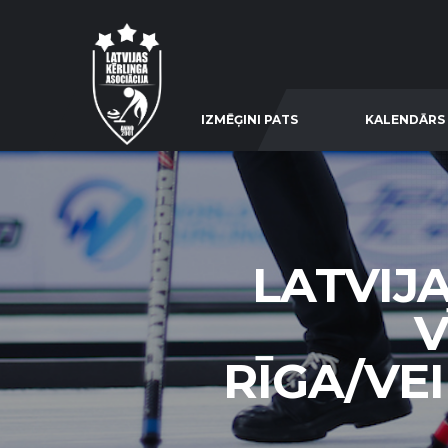
IZMĒĢINI PATS
KALENDĀRS
LATVIJ
V
RĪGA/VE