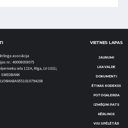
TI
VIETNES LAPAS
ērlinga asociācija
JAUNUMI
ijas nr.: 40008058075
LKA VALDE
iķernieku iela 121H, Rīga, LV-1021;
S SWEDBANK
DOKUMENTI
.: LV36HABA0551010794208
ĒTIKAS KODEKSS
FOTOGALERIJA
IZMĒĢINI PATS
KĒRLINGS
VISI SPĒLĒTĀJI