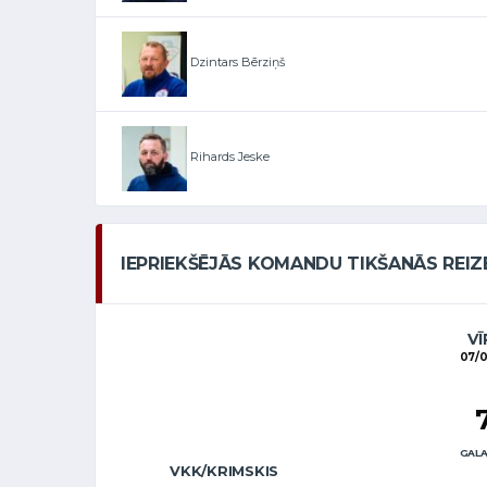
Dzintars Bērziņš
Rihards Jeske
IEPRIEKŠĒJĀS KOMANDU TIKŠANĀS REIZ
VĪ
07/
GALA
VKK/KRIMSKIS