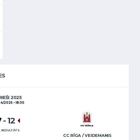
ES
RIEŠI 2025
04/2025
18:30
7
-
12
 REZULTĀTS
CC RĪGA / VEIDEMANIS