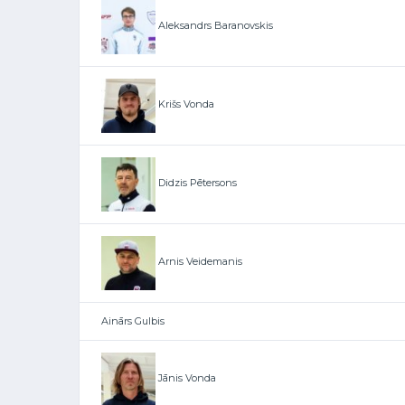
Aleksandrs Baranovskis
Krišs Vonda
Didzis Pētersons
Arnis Veidemanis
Ainārs Gulbis
Jānis Vonda