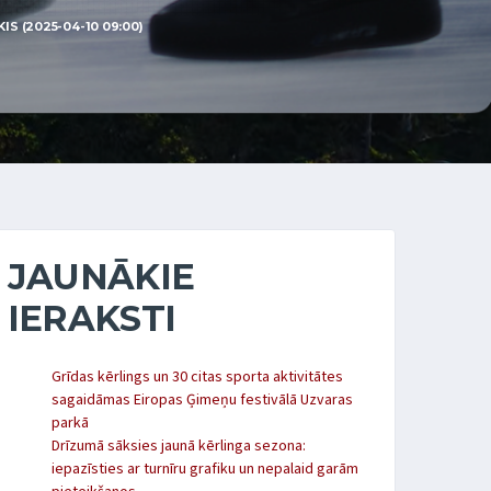
S (2025-04-10 09:00)
JAUNĀKIE
IERAKSTI
Grīdas kērlings un 30 citas sporta aktivitātes
sagaidāmas Eiropas Ģimeņu festivālā Uzvaras
parkā
Drīzumā sāksies jaunā kērlinga sezona:
iepazīsties ar turnīru grafiku un nepalaid garām