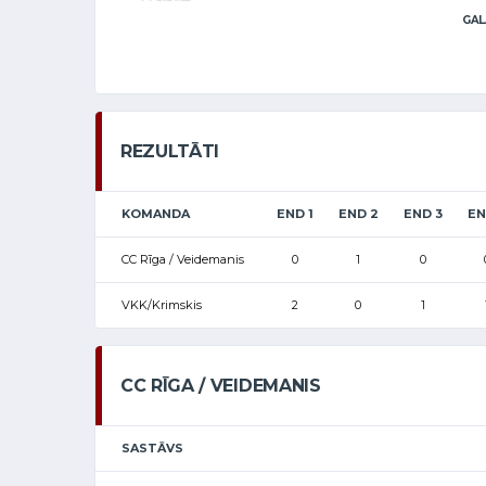
GAL
REZULTĀTI
KOMANDA
END 1
END 2
END 3
EN
CC Rīga / Veidemanis
0
1
0
VKK/Krimskis
2
0
1
CC RĪGA / VEIDEMANIS
SASTĀVS