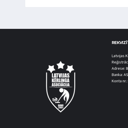
REKVIZĪ
Latvijas K
Reģistrāc
Adrese: B
Banka: A
Konta nr