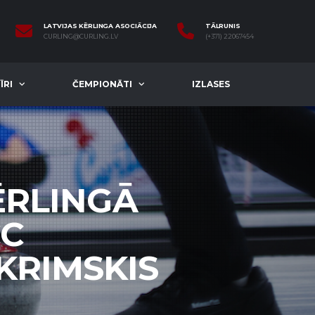
LATVIJAS KĒRLINGA ASOCIĀCIJA
TĀLRUNIS
CURLING@CURLING.LV
(+371) 22067454
ĪRI
ČEMPIONĀTI
IZLASES
ĒRLINGĀ
CC
KRIMSKIS