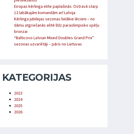
pieteikšanos
Eiropas kērlinga elite paplašinās: Ostravā starp
12 labākajām komandām arī Latvija
Kērlinga jubilejas sezonas lielākie lēcieni – no
dāmu atgriešanās elitē līdz paraolimpisko spēļu
bronzai
“Balticovo Latvian Mixed Doubles Grand Prix”
sezonas uzvarētāji – pāris no Lietuvas
KATEGORIJAS
2023
2024
2025
2026