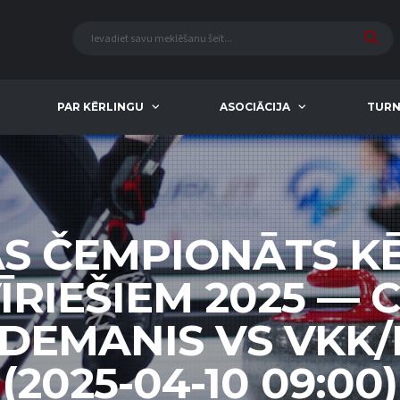
PAR KĒRLINGU
ASOCIĀCIJA
TURN
AS ČEMPIONĀTS K
ĪRIEŠIEM 2025 — 
IDEMANIS VS VKK/
(2025-04-10 09:00)