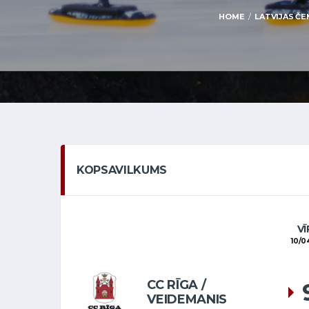
HOME
LATVIJAS ČE
KOPSAVILKUMS
VĪ
10/0
CC RĪGA /
VEIDEMANIS