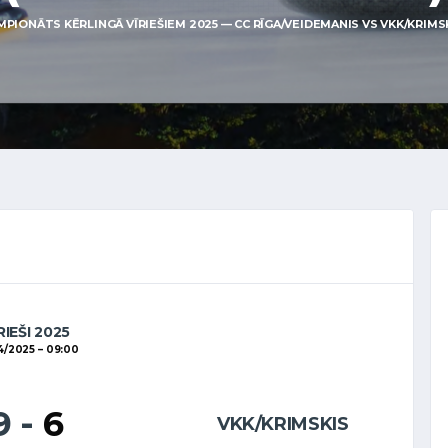
MPIONĀTS KĒRLINGĀ VĪRIEŠIEM 2025 — CC RĪGA/VEIDEMANIS VS VKK/KRIMSKI
RIEŠI 2025
4/2025
09:00
9
-
6
VKK/KRIMSKIS