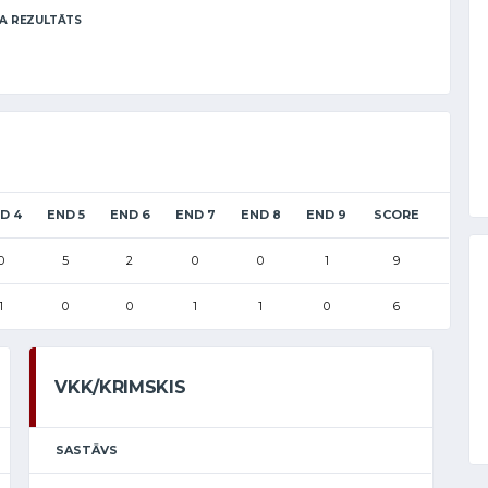
A REZULTĀTS
D 4
END 5
END 6
END 7
END 8
END 9
SCORE
0
5
2
0
0
1
9
1
0
0
1
1
0
6
VKK/KRIMSKIS
SASTĀVS