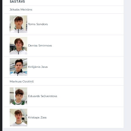
SASTĀVS
Jēkabs Meirāns
Toms Sondors
Deniss Smirnovs
Krišjānis Java
Markuss Ozoliņš
Eduards Seļiverstovs
Kristaps Zass