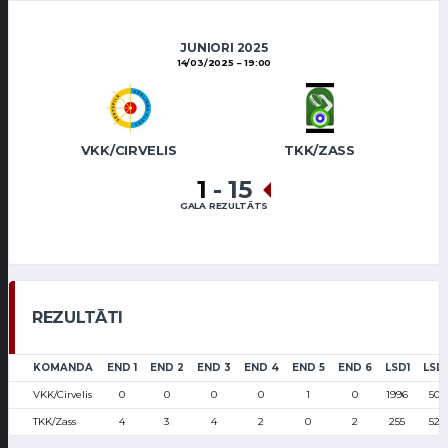
JUNIORI 2025
14/03/2025
19:00
VKK/CIRVELIS
TKK/ZASS
1
-
15
GALA REZULTĀTS
REZULTĀTI
KOMANDA
END 1
END 2
END 3
END 4
END 5
END 6
LSD1
LSD
VKK/Cirvelis
0
0
0
0
1
0
1996
503
TKK/Zass
4
3
4
2
0
2
255
527