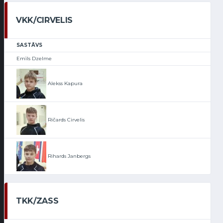
VKK/CIRVELIS
SASTĀVS
Emīls Dzelme
Alekss Kapura
Ričards Cirvelis
Rihards Janbergs
TKK/ZASS