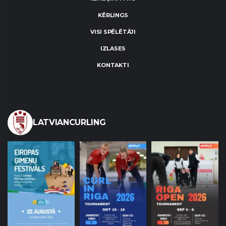
KĒRLINGS
VISI SPĒLĒTĀJI
IZLASES
KONTAKTI
LATVIANCURLING