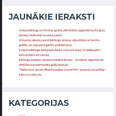
JAUNĀKIE IERAKSTI
Grīdas kērlings un 30 citas sporta aktivitātes sagaidāmas Eiropas
Ģimeņu festivālā Uzvaras parkā
Drīzumā sāksies jaunā kērlinga sezona: iepazīsties ar turnīru
grafiku un nepalaid garām pieteikšanos
Eiropas kērlinga elite paplašinās: Ostravā starp 12 labākajām
komandām arī Latvija
Kērlinga jubilejas sezonas lielākie lēcieni – no dāmu atgriešanās
elitē līdz paraolimpisko spēļu bronzai
“Balticovo Latvian Mixed Doubles Grand Prix” sezonas uzvarētāji –
pāris no Lietuvas
KATEGORIJAS