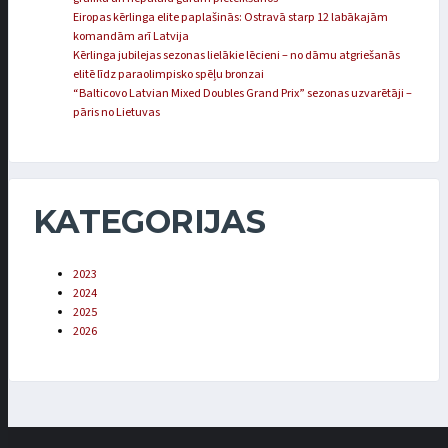
Eiropas kērlinga elite paplašinās: Ostravā starp 12 labākajām
komandām arī Latvija
Kērlinga jubilejas sezonas lielākie lēcieni – no dāmu atgriešanās
elitē līdz paraolimpisko spēļu bronzai
“Balticovo Latvian Mixed Doubles Grand Prix” sezonas uzvarētāji –
pāris no Lietuvas
KATEGORIJAS
2023
2024
2025
2026