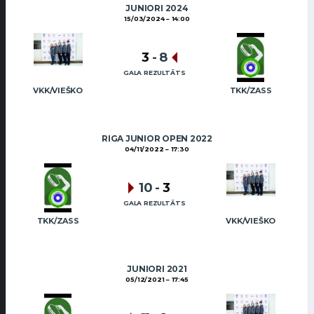
JUNIORI 2024
15/03/2024
14:00
3
-
8
GALA REZULTĀTS
VKK/VIEŠKO
TKK/ZASS
RIGA JUNIOR OPEN 2022
04/11/2022
17:30
10
-
3
GALA REZULTĀTS
TKK/ZASS
VKK/VIEŠKO
JUNIORI 2021
05/12/2021
17:45