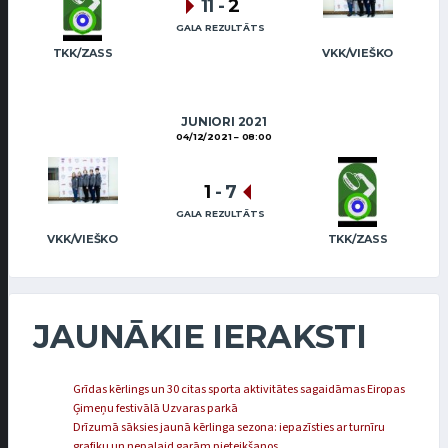
11
-
2
GALA REZULTĀTS
TKK/ZASS
VKK/VIEŠKO
JUNIORI 2021
04/12/2021
08:00
1
-
7
GALA REZULTĀTS
VKK/VIEŠKO
TKK/ZASS
JAUNĀKIE IERAKSTI
Grīdas kērlings un 30 citas sporta aktivitātes sagaidāmas Eiropas
Ģimeņu festivālā Uzvaras parkā
Drīzumā sāksies jaunā kērlinga sezona: iepazīsties ar turnīru
grafiku un nepalaid garām pieteikšanos