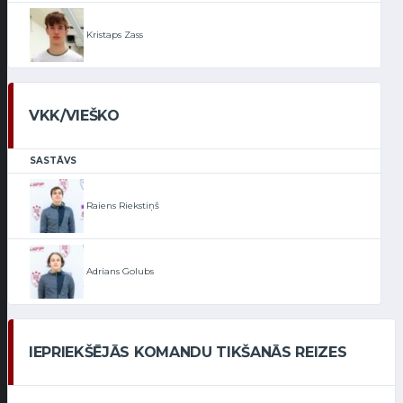
Kristaps Zass
VKK/VIEŠKO
SASTĀVS
Raiens Riekstiņš
Adrians Golubs
IEPRIEKŠĒJĀS KOMANDU TIKŠANĀS REIZES