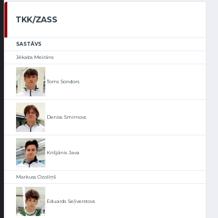
TKK/ZASS
SASTĀVS
Jēkabs Meirāns
Toms Sondors
Deniss Smirnovs
Krišjānis Java
Markuss Ozoliņš
Eduards Seļiverstovs