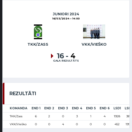
JUNIORI 2024
16/03/2024
14:00
TKK/ZASS
VKK/VIEŠKO
16
-
4
GALA REZULTĀTS
REZULTĀTI
KOMANDA
END 1
END 2
END 3
END 4
END 5
END 6
LSD1
LSD
TKK/Zass
6
2
0
3
1
4
1928
383
VKK/Vieško
0
0
4
0
0
0
452
1996