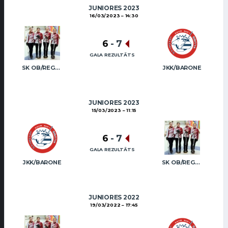
JUNIORES 2023
16/03/2023
14:30
6
-
7
GALA REZULTĀTS
SK OB/REGŽA (JUN)
JKK/BARONE
JUNIORES 2023
15/03/2023
11:15
6
-
7
GALA REZULTĀTS
JKK/BARONE
SK OB/REGŽA (JUN)
JUNIORES 2022
19/03/2022
17:45