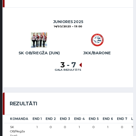
JUNIORES 2025
14/03/2025
19:00
SK OB/REGŽA (JUN)
JKK/BARONE
3
-
7
GALA REZULTĀTS
REZULTĀTI
KOMANDA
END 1
END 2
END 3
END 4
END 5
END 6
END 7
LS
SK
1
0
0
1
0
1
0
19
OB/Regža
(jun)