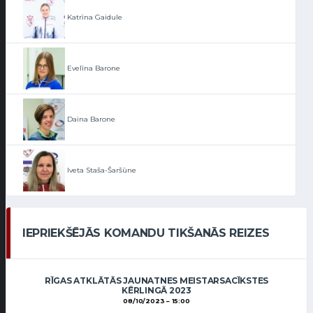
Katrīna Gaidule
Evelīna Barone
Daina Barone
Iveta Staša-Šaršūne
IEPRIEKŠĒJĀS KOMANDU TIKŠANĀS REIZES
RĪGAS ATKLĀTĀS JAUNATNES MEISTARSACĪKSTES
KĒRLINGĀ 2023
08/10/2023
15:00