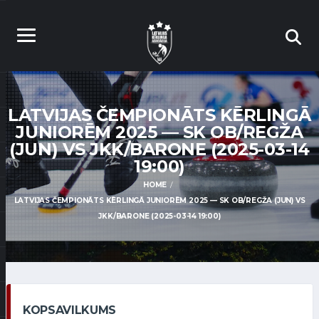
LATVIJAS ČEMPIONĀTS KĒRLINGĀ
JUNIORĒM 2025 — SK OB/REGŽA
(JUN) VS JKK/BARONE (2025-03-14
19:00)
HOME
LATVIJAS ČEMPIONĀTS KĒRLINGĀ JUNIORĒM 2025 — SK OB/REGŽA (JUN) VS
JKK/BARONE (2025-03-14 19:00)
KOPSAVILKUMS