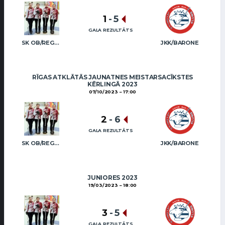
1
-
5
GALA REZULTĀTS
SK OB/REGŽA (JUN)
JKK/BARONE
RĪGAS ATKLĀTĀS JAUNATNES MEISTARSACĪKSTES
KĒRLINGĀ 2023
07/10/2023
17:00
2
-
6
GALA REZULTĀTS
SK OB/REGŽA (JUN)
JKK/BARONE
JUNIORES 2023
19/03/2023
18:00
3
-
5
GALA REZULTĀTS