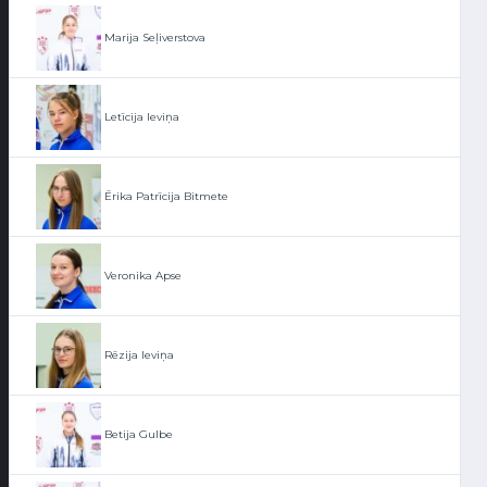
Marija Seļiverstova
Letīcija Ieviņa
Ērika Patrīcija Bitmete
Veronika Apse
Rēzija Ieviņa
Betija Gulbe