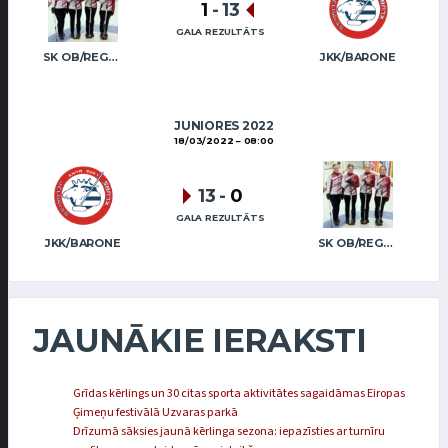
1
-
13
GALA REZULTĀTS
SK OB/REGŽA (JUN)
JKK/BARONE
JUNIORES 2022
18/03/2022
08:00
13
-
0
GALA REZULTĀTS
JKK/BARONE
SK OB/REGŽA (JUN)
JAUNĀKIE IERAKSTI
Grīdas kērlings un 30 citas sporta aktivitātes sagaidāmas Eiropas
Ģimeņu festivālā Uzvaras parkā
Drīzumā sāksies jaunā kērlinga sezona: iepazīsties ar turnīru