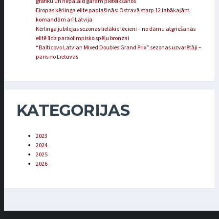
grafiku un nepalaid garām pieteikšanos
Eiropas kērlinga elite paplašinās: Ostravā starp 12 labākajām
komandām arī Latvija
Kērlinga jubilejas sezonas lielākie lēcieni – no dāmu atgriešanās
elitē līdz paraolimpisko spēļu bronzai
“Balticovo Latvian Mixed Doubles Grand Prix” sezonas uzvarētāji –
pāris no Lietuvas
KATEGORIJAS
2023
2024
2025
2026