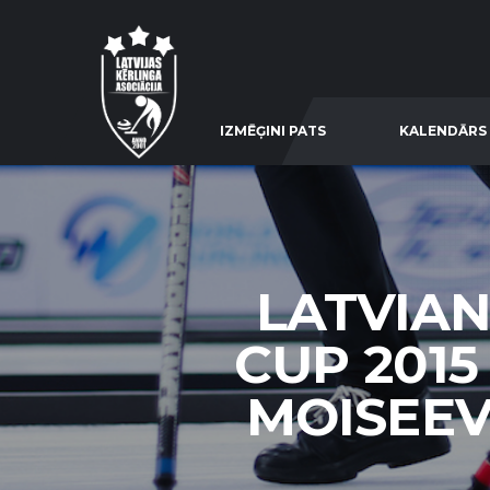
IZMĒĢINI PATS
KALENDĀRS
LATVIAN
CUP 2015
MOISEEVA