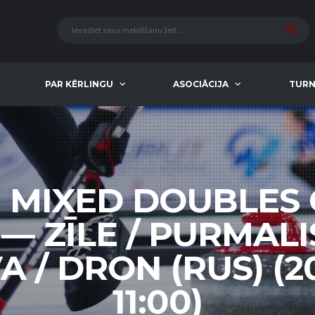
PAR KĒRLINGU
ASOCIĀCIJA
TURN
 MIXED DOUBLES
 — ZĪLE / PURMALIS
 / DRON (RUS) (2
11:00)