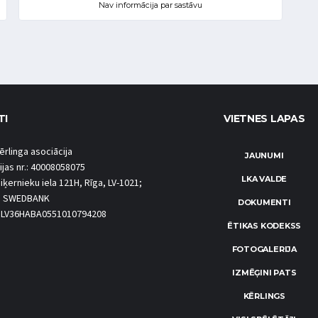
Nav informācija par sastāvu
TI
VIETNES LAPAS
ērlinga asociācija
JAUNUMI
ijas nr.: 40008058075
LKA VALDE
iķernieku iela 121H, Rīga, LV-1021;
S SWEDBANK
DOKUMENTI
.: LV36HABA0551010794208
ĒTIKAS KODEKSS
FOTOGALERIJA
IZMĒĢINI PATS
KĒRLINGS