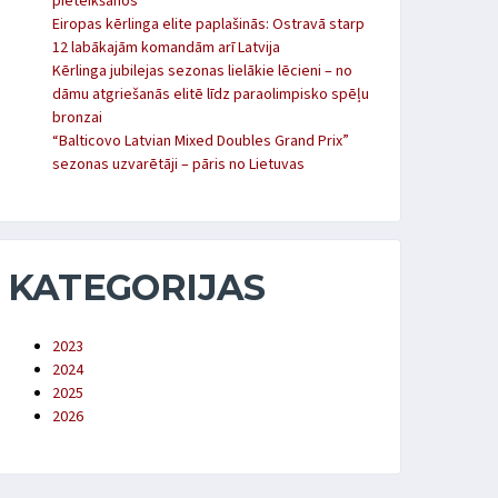
pieteikšanos
Eiropas kērlinga elite paplašinās: Ostravā starp
12 labākajām komandām arī Latvija
Kērlinga jubilejas sezonas lielākie lēcieni – no
dāmu atgriešanās elitē līdz paraolimpisko spēļu
bronzai
“Balticovo Latvian Mixed Doubles Grand Prix”
sezonas uzvarētāji – pāris no Lietuvas
KATEGORIJAS
2023
2024
2025
2026