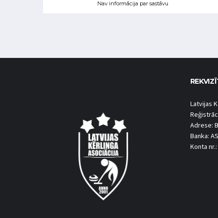
Nav informācija par sastāvu
REKVIZĪ
Latvijas K
Reģistrāc
Adrese: B
Banka: A
Konta nr