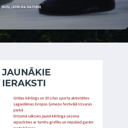
RUS) (2015-04-04 11:00)
JAUNĀKIE
IERAKSTI
Grīdas kērlings un 30 citas sporta aktivitātes
sagaidāmas Eiropas Ģimeņu festivālā Uzvaras
parkā
Drīzumā sāksies jaunā kērlinga sezona:
iepazīsties ar turnīru grafiku un nepalaid garām