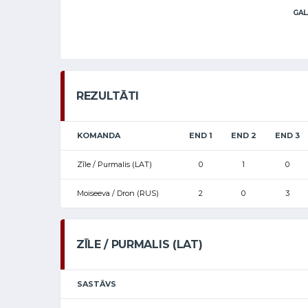
GAL
REZULTĀTI
KOMANDA
END 1
END 2
END 3
Zīle / Purmalis (LAT)
0
1
0
Moiseeva / Dron (RUS)
2
0
3
ZĪLE / PURMALIS (LAT)
SASTĀVS