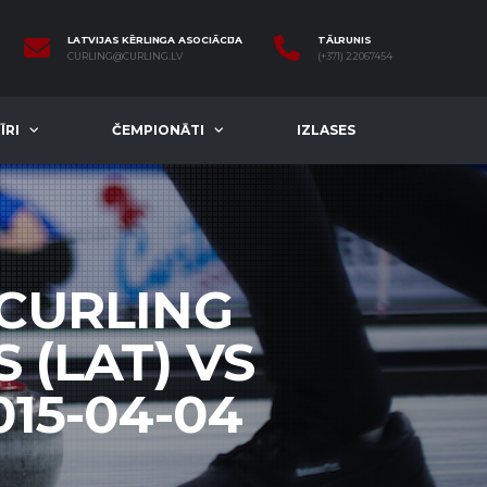
LATVIJAS KĒRLINGA ASOCIĀCIJA
TĀLRUNIS
CURLING@CURLING.LV
(+371) 22067454
ĪRI
ČEMPIONĀTI
IZLASES
 CURLING
 (LAT) VS
015-04-04