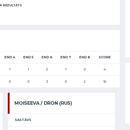
A REZULTĀTS
END 4
END 5
END 6
END 7
END 8
SCORE
1
1
0
1
0
4
0
0
3
0
2
10
MOISEEVA / DRON (RUS)
SASTĀVS