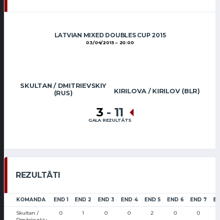
LATVIAN MIXED DOUBLES CUP 2015
03/04/2015
20:00
SKULTAN / DMITRIEVSKIY
KIRILOVA / KIRILOV (BLR)
(RUS)
3
-
11
GALA REZULTĀTS
REZULTĀTI
KOMANDA
END 1
END 2
END 3
END 4
END 5
END 6
END 7
EN
Skultan /
0
1
0
0
2
0
0
Dmitrievskiy