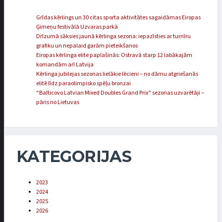
Grīdas kērlings un 30 citas sporta aktivitātes sagaidāmas Eiropas
Ģimeņu festivālā Uzvaras parkā
Drīzumā sāksies jaunā kērlinga sezona: iepazīsties ar turnīru
grafiku un nepalaid garām pieteikšanos
Eiropas kērlinga elite paplašinās: Ostravā starp 12 labākajām
komandām arī Latvija
Kērlinga jubilejas sezonas lielākie lēcieni – no dāmu atgriešanās
elitē līdz paraolimpisko spēļu bronzai
“Balticovo Latvian Mixed Doubles Grand Prix” sezonas uzvarētāji –
pāris no Lietuvas
KATEGORIJAS
2023
2024
2025
2026