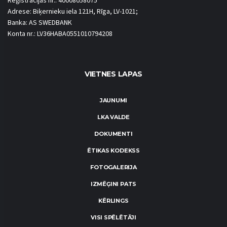
Reģistrācijas nr.: 40008058075
Adrese: Biķernieku iela 121H, Rīga, LV-1021;
Banka: AS SWEDBANK
Konta nr.: LV36HABA0551010794208
VIETNES LAPAS
JAUNUMI
LKA VALDE
DOKUMENTI
ĒTIKAS KODEKSS
FOTOGALERIJA
IZMĒĢINI PATS
KĒRLINGS
VISI SPĒLĒTĀJI