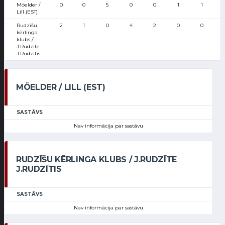
Möelder /
0
0
5
0
0
1
1
Lill (EST)
Rudzīšu
2
1
0
4
2
0
0
kērlinga
klubs /
J.Rudzīte
J.Rudzītis
MÖELDER / LILL (EST)
SASTĀVS
Nav informācija par sastāvu
RUDZĪŠU KĒRLINGA KLUBS / J.RUDZĪTE
J.RUDZĪTIS
SASTĀVS
Nav informācija par sastāvu