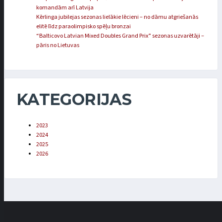
komandām arī Latvija
Kērlinga jubilejas sezonas lielākie lēcieni – no dāmu atgriešanās
elitē līdz paraolimpisko spēļu bronzai
“Balticovo Latvian Mixed Doubles Grand Prix” sezonas uzvarētāji –
pāris no Lietuvas
KATEGORIJAS
2023
2024
2025
2026