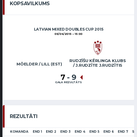
KOPSAVILKUMS
LATVIAN MIXED DOUBLES CUP 2015
05/04/2015
15:00
RUDZĪŠU KĒRLINGA KLUBS
MÖELDER / LILL (EST)
/ J.RUDZĪTE J.RUDZĪTIS
7
-
9
GALA REZULTĀTS
REZULTĀTI
KOMANDA
END 1
END 2
END 3
END 4
END 5
END 6
END 7
SC