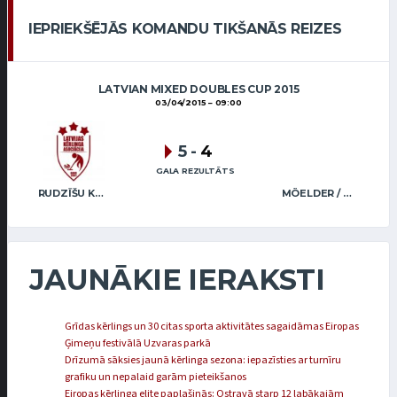
IEPRIEKŠĒJĀS KOMANDU TIKŠANĀS REIZES
LATVIAN MIXED DOUBLES CUP 2015
03/04/2015
09:00
5
-
4
GALA REZULTĀTS
RUDZĪŠU KĒRLINGA KLUBS / J.RUDZĪTE J.RUDZĪTIS
MÖELDER / LILL (EST)
JAUNĀKIE IERAKSTI
Grīdas kērlings un 30 citas sporta aktivitātes sagaidāmas Eiropas
Ģimeņu festivālā Uzvaras parkā
Drīzumā sāksies jaunā kērlinga sezona: iepazīsties ar turnīru
grafiku un nepalaid garām pieteikšanos
Eiropas kērlinga elite paplašinās: Ostravā starp 12 labākajām