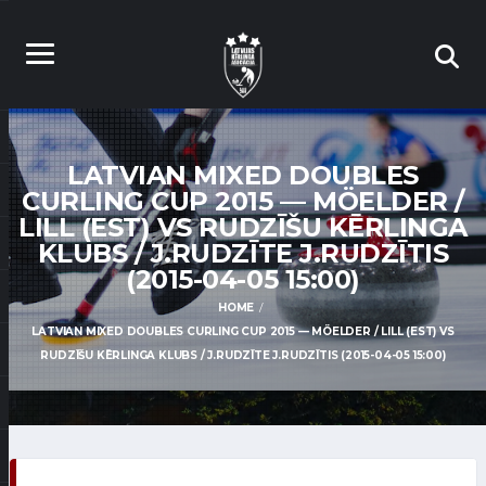
LATVIAN MIXED DOUBLES
CURLING CUP 2015 — MÖELDER /
LILL (EST) VS RUDZĪŠU KĒRLINGA
KLUBS / J.RUDZĪTE J.RUDZĪTIS
(2015-04-05 15:00)
HOME
LATVIAN MIXED DOUBLES CURLING CUP 2015 — MÖELDER / LILL (EST) VS
RUDZĪŠU KĒRLINGA KLUBS / J.RUDZĪTE J.RUDZĪTIS (2015-04-05 15:00)