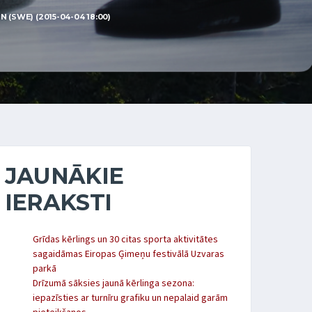
 (SWE) (2015-04-04 18:00)
JAUNĀKIE
IERAKSTI
Grīdas kērlings un 30 citas sporta aktivitātes
sagaidāmas Eiropas Ģimeņu festivālā Uzvaras
parkā
Drīzumā sāksies jaunā kērlinga sezona:
iepazīsties ar turnīru grafiku un nepalaid garām