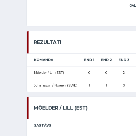
GAL
REZULTĀTI
KOMANDA
END 1
END 2
END 3
Möelder / Lill (EST)
0
0
2
Johansson / Noreen (SWE)
1
1
0
MÖELDER / LILL (EST)
SASTĀVS