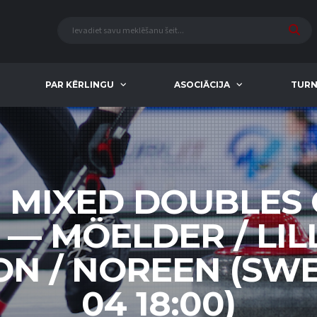
PAR KĒRLINGU
ASOCIĀCIJA
TURN
 MIXED DOUBLES
 — MÖELDER / LILL
 / NOREEN (SWE)
04 18:00)