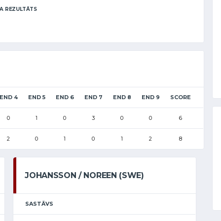
A REZULTĀTS
END 4
END 5
END 6
END 7
END 8
END 9
SCORE
0
1
0
3
0
0
6
2
0
1
0
1
2
8
JOHANSSON / NOREEN (SWE)
SASTĀVS