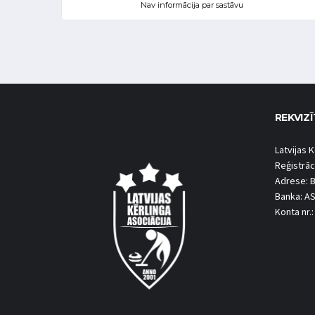
Nav informācija par sastāvu
REKVIZĪ
Latvijas K
Reģistrāc
Adrese: B
Banka: A
Konta nr