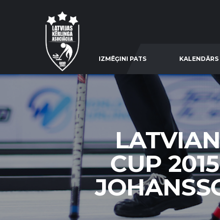
IZMĒĢINI PATS
KALENDĀRS
LATVIAN
CUP 2015
JOHANSSON