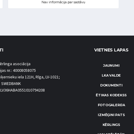
Nav informācija par sastāvu
TI
VIETNES LAPAS
ērlinga asociācija
JAUNUMI
ijas nr.: 40008058075
LKA VALDE
iķernieku iela 121H, Rīga, LV-1021;
S SWEDBANK
DOKUMENTI
.: LV36HABA0551010794208
ĒTIKAS KODEKSS
FOTOGALERIJA
IZMĒĢINI PATS
KĒRLINGS