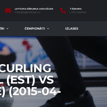
LATVIJAS KĒRLINGA ASOCIĀCIJA
TĀLRUNIS
CURLING@CURLING.LV
(+371) 22067454
ĪRI
ČEMPIONĀTI
IZLASES
 CURLING
 (EST) VS
 (2015-04-