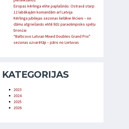
pieteikšanos
Eiropas kērlinga elite paplašinās: Ostravā starp
12 labākajām komandām arī Latvija
Kērlinga jubilejas sezonas lielākie lēcieni – no
dāmu atgriešanās elitē līdz paraolimpisko spēļu
bronzai
“Balticovo Latvian Mixed Doubles Grand Prix”
sezonas uzvarētāji – pāris no Lietuvas
KATEGORIJAS
2023
2024
2025
2026