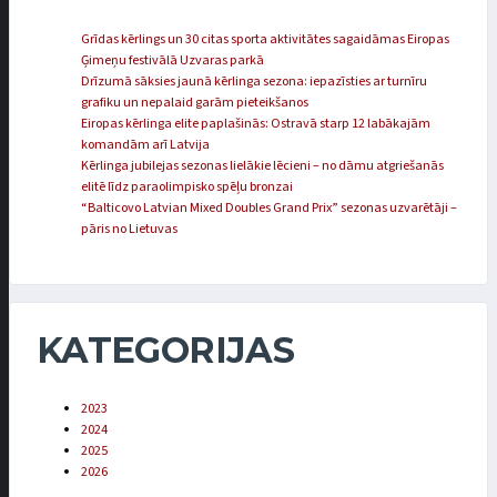
Grīdas kērlings un 30 citas sporta aktivitātes sagaidāmas Eiropas
Ģimeņu festivālā Uzvaras parkā
Drīzumā sāksies jaunā kērlinga sezona: iepazīsties ar turnīru
grafiku un nepalaid garām pieteikšanos
Eiropas kērlinga elite paplašinās: Ostravā starp 12 labākajām
komandām arī Latvija
Kērlinga jubilejas sezonas lielākie lēcieni – no dāmu atgriešanās
elitē līdz paraolimpisko spēļu bronzai
“Balticovo Latvian Mixed Doubles Grand Prix” sezonas uzvarētāji –
pāris no Lietuvas
KATEGORIJAS
2023
2024
2025
2026