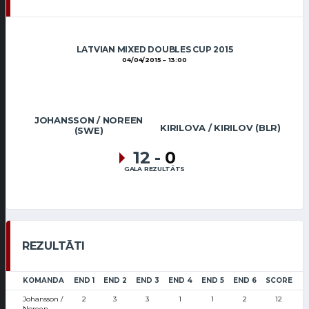
LATVIAN MIXED DOUBLES CUP 2015
04/04/2015
13:00
JOHANSSON / NOREEN
KIRILOVA / KIRILOV (BLR)
(SWE)
12
-
0
GALA REZULTĀTS
REZULTĀTI
KOMANDA
END 1
END 2
END 3
END 4
END 5
END 6
SCORE
Johansson /
2
3
3
1
1
2
12
Noreen