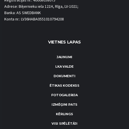
Reģistrācijas nr.: 40008058075
Adrese: Biķernieku iela 121H, Rīga, LV-1021;
Banka: AS SWEDBANK
Konta nr.: LV36HABA0551010794208
VIETNES LAPAS
JAUNUMI
LKA VALDE
DOKUMENTI
ĒTIKAS KODEKSS
FOTOGALERIJA
IZMĒĢINI PATS
KĒRLINGS
VISI SPĒLĒTĀJI