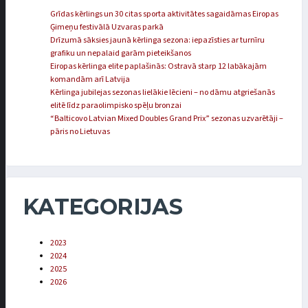
Grīdas kērlings un 30 citas sporta aktivitātes sagaidāmas Eiropas
Ģimeņu festivālā Uzvaras parkā
Drīzumā sāksies jaunā kērlinga sezona: iepazīsties ar turnīru
grafiku un nepalaid garām pieteikšanos
Eiropas kērlinga elite paplašinās: Ostravā starp 12 labākajām
komandām arī Latvija
Kērlinga jubilejas sezonas lielākie lēcieni – no dāmu atgriešanās
elitē līdz paraolimpisko spēļu bronzai
“Balticovo Latvian Mixed Doubles Grand Prix” sezonas uzvarētāji –
pāris no Lietuvas
KATEGORIJAS
2023
2024
2025
2026