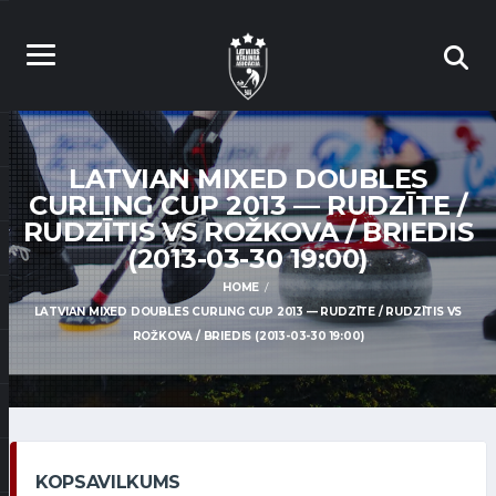
LATVIAN MIXED DOUBLES
CURLING CUP 2013 — RUDZĪTE /
RUDZĪTIS VS ROŽKOVA / BRIEDIS
(2013-03-30 19:00)
HOME
LATVIAN MIXED DOUBLES CURLING CUP 2013 — RUDZĪTE / RUDZĪTIS VS
ROŽKOVA / BRIEDIS (2013-03-30 19:00)
KOPSAVILKUMS