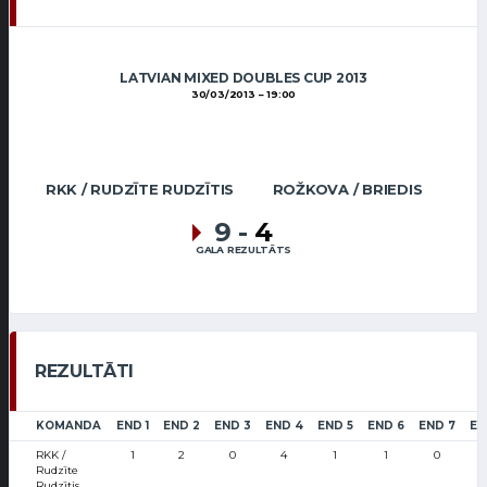
LATVIAN MIXED DOUBLES CUP 2013
30/03/2013
19:00
RKK / RUDZĪTE RUDZĪTIS
ROŽKOVA / BRIEDIS
9
-
4
GALA REZULTĀTS
REZULTĀTI
KOMANDA
END 1
END 2
END 3
END 4
END 5
END 6
END 7
EN
RKK /
1
2
0
4
1
1
0
Rudzīte
Rudzītis