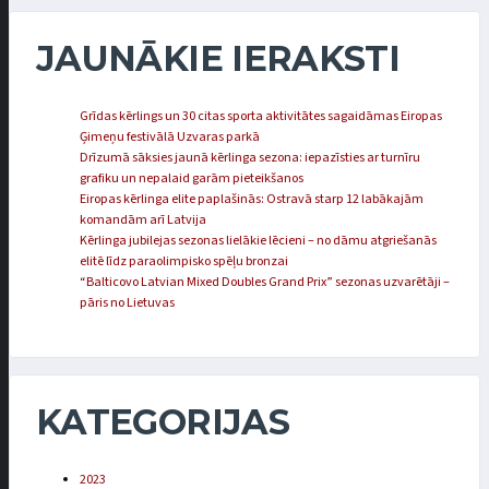
JAUNĀKIE IERAKSTI
Grīdas kērlings un 30 citas sporta aktivitātes sagaidāmas Eiropas
Ģimeņu festivālā Uzvaras parkā
Drīzumā sāksies jaunā kērlinga sezona: iepazīsties ar turnīru
grafiku un nepalaid garām pieteikšanos
Eiropas kērlinga elite paplašinās: Ostravā starp 12 labākajām
komandām arī Latvija
Kērlinga jubilejas sezonas lielākie lēcieni – no dāmu atgriešanās
elitē līdz paraolimpisko spēļu bronzai
“Balticovo Latvian Mixed Doubles Grand Prix” sezonas uzvarētāji –
pāris no Lietuvas
KATEGORIJAS
2023