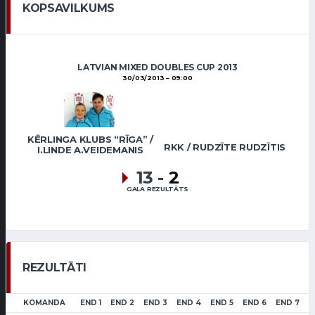
KOPSAVILKUMS
LATVIAN MIXED DOUBLES CUP 2013
30/03/2013
09:00
KĒRLINGA KLUBS “RĪGA” /
RKK / RUDZĪTE RUDZĪTIS
I.LINDE A.VEIDEMANIS
13
-
2
GALA REZULTĀTS
REZULTĀTI
KOMANDA
END 1
END 2
END 3
END 4
END 5
END 6
END 7
E