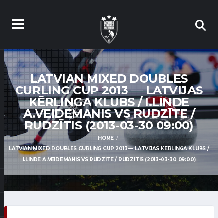
LATVIAN MIXED DOUBLES
CURLING CUP 2013 — LATVIJAS
KĒRLINGA KLUBS / I.LINDE
A.VEIDEMANIS VS RUDZĪTE /
RUDZĪTIS (2013-03-30 09:00)
HOME
LATVIAN MIXED DOUBLES CURLING CUP 2013 — LATVIJAS KĒRLINGA KLUBS /
I.LINDE A.VEIDEMANIS VS RUDZĪTE / RUDZĪTIS (2013-03-30 09:00)