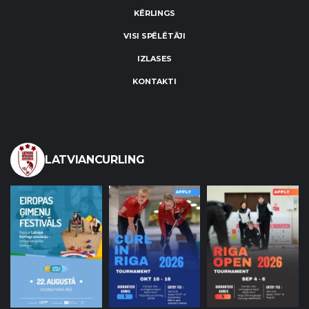
KĒRLINGS
VISI SPĒLĒTĀJI
IZLASES
KONTAKTI
LATVIANCURLING