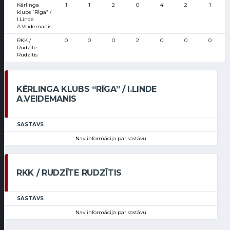
Kērlinga
1
1
2
0
4
2
1
klubs “Rīga” /
I.Linde
A.Veidemanis
RKK /
0
0
0
2
0
0
0
Rudzīte
Rudzītis
KĒRLINGA KLUBS “RĪGA” / I.LINDE
A.VEIDEMANIS
SASTĀVS
Nav informācija par sastāvu
RKK / RUDZĪTE RUDZĪTIS
SASTĀVS
Nav informācija par sastāvu