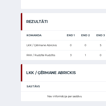
REZULTĀTI
KOMANDA
END 1
END 2
END 3
LKK / Ģērmane Abrickis
0
0
5
RKK / Rudzīte Rudzītis
3
1
0
LKK / ĢĒRMANE ABRICKIS
SASTĀVS
Nav informācija par sastāvu