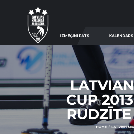
IZMĒĢINI PATS
KALENDĀRS
LATVIAN
CUP 2013
RUDZĪTE /
HOME
LATVIAN MIX