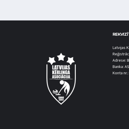
REKVIZĪ
Latvijas K
Reģistrāc
Adrese: B
Banka: A
Konta nr