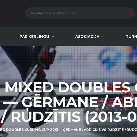
PAR KĒRLINGU
ASOCIĀCIJA
TURN
 MIXED DOUBLES
 — ĢĒRMANE / AB
 RUDZĪTIS (2013-03
ED DOUBLES CURLING CUP 2013 — ĢĒRMANE / ABRICKIS VS RUDZĪTE / RUDZĪTI