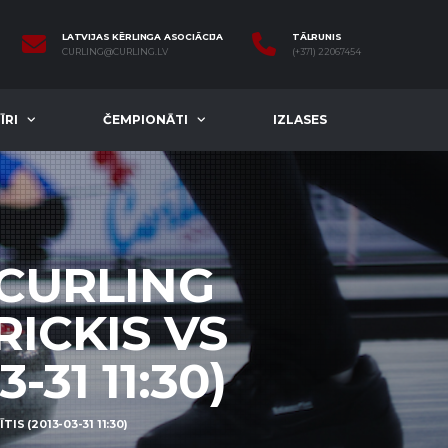
LATVIJAS KĒRLINGA ASOCIĀCIJA
TĀLRUNIS
CURLING@CURLING.LV
(+371) 22067454
ĪRI
ČEMPIONĀTI
IZLASES
 CURLING
RICKIS VS
-31 11:30)
S (2013-03-31 11:30)