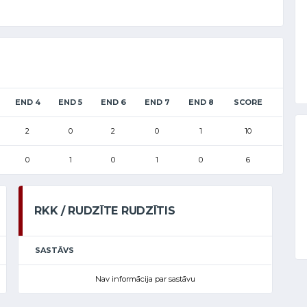
END 4
END 5
END 6
END 7
END 8
SCORE
2
0
2
0
1
10
0
1
0
1
0
6
RKK / RUDZĪTE RUDZĪTIS
SASTĀVS
Nav informācija par sastāvu