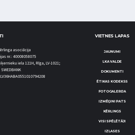
TI
VIETNES LAPAS
ērlinga asociācija
JAUNUMI
ijas nr.: 40008058075
LKA VALDE
iķernieku iela 121H, Rīga, LV-1021;
S SWEDBANK
DOKUMENTI
.: LV36HABA0551010794208
ĒTIKAS KODEKSS
FOTOGALERIJA
IZMĒĢINI PATS
KĒRLINGS
VISI SPĒLĒTĀJI
IZLASES