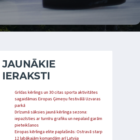
JAUNĀKIE
IERAKSTI
Grīdas kērlings un 30 citas sporta aktivitātes
sagaidāmas Eiropas Ģimeņu festivālā Uzvaras
parkā
Drīzumā sāksies jaunā kērlinga sezona:
iepazīsties ar turnīru grafiku un nepalaid garām
pieteikšanos
Eiropas kērlinga elite paplašinās: Ostravā starp
12 labākajām komandām arī Latvija