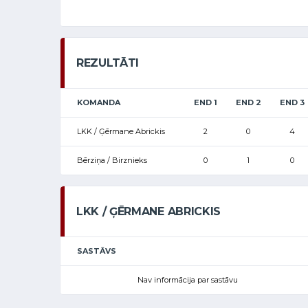
REZULTĀTI
KOMANDA
END 1
END 2
END 3
LKK / Ģērmane Abrickis
2
0
4
Bērziņa / Birznieks
0
1
0
LKK / ĢĒRMANE ABRICKIS
SASTĀVS
Nav informācija par sastāvu