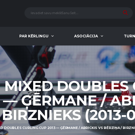
PAR KĒRLINGU
ASOCIĀCIJA
TURN
 MIXED DOUBLES
 — ĢĒRMANE / AB
BIRZNIEKS (2013-0
D DOUBLES CURLING CUP 2013 — ĢĒRMANE / ABRICKIS VS BĒRZIŅA / BIRZNIE