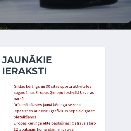
JAUNĀKIE
IERAKSTI
Grīdas kērlings un 30 citas sporta aktivitātes
sagaidāmas Eiropas Ģimeņu festivālā Uzvaras
parkā
Drīzumā sāksies jaunā kērlinga sezona:
iepazīsties ar turnīru grafiku un nepalaid garām
pieteikšanos
Eiropas kērlinga elite paplašinās: Ostravā starp
12 labākajām komandām arī Latvija