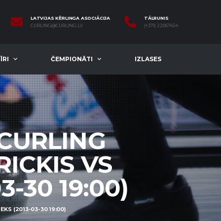
LATVIJAS KĒRLINGA ASOCIĀCIJA
TĀLRUNIS
CURLING@CURLING.LV
(+371) 22067454
ĪRI
ČEMPIONĀTI
IZLASES
 CURLING
RICKIS VS
3-30 19:00)
KS (2013-03-30 19:00)