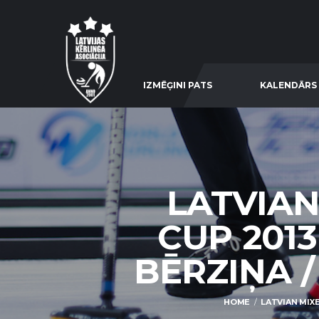
IZMĒĢINI PATS
KALENDĀRS
LATVIAN
CUP 2013
BĒRZIŅA / 
HOME
LATVIAN MIXE