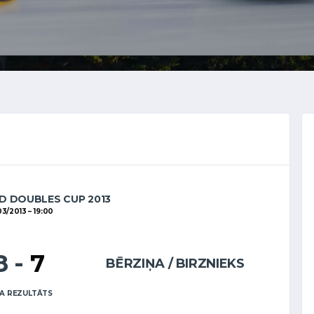
D DOUBLES CUP 2013
03/2013
19:00
8
-
7
BĒRZIŅA / BIRZNIEKS
A REZULTĀTS