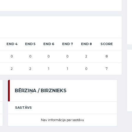
END 4
END 5
END 6
END 7
END 8
SCORE
0
0
0
0
2
8
2
2
1
1
0
7
BĒRZIŅA / BIRZNIEKS
SASTĀVS
Nav informācija par sastāvu