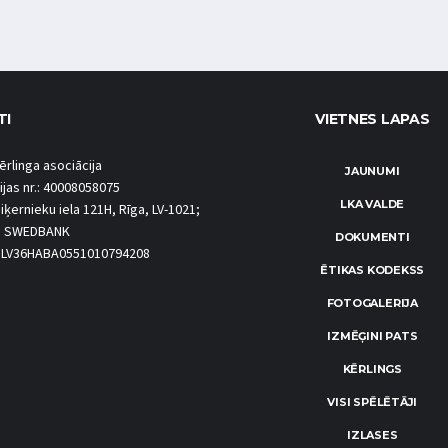
TI
VIETNES LAPAS
ērlinga asociācija
JAUNUMI
ijas nr.: 40008058075
LKA VALDE
iķernieku iela 121H, Rīga, LV-1021;
S SWEDBANK
DOKUMENTI
.: LV36HABA0551010794208
ĒTIKAS KODEKSS
FOTOGALERIJA
IZMĒĢINI PATS
KĒRLINGS
VISI SPĒLĒTĀJI
IZLASES