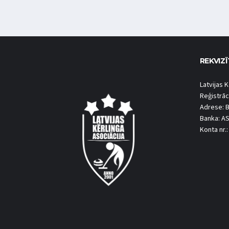
REKVIZĪ
Latvijas K
Reģistrāc
Adrese: B
Banka: A
Konta nr