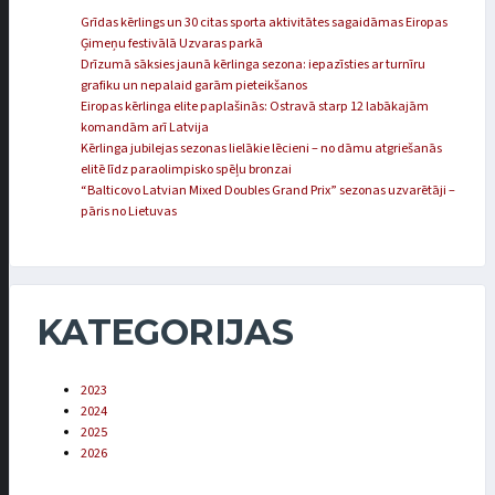
Grīdas kērlings un 30 citas sporta aktivitātes sagaidāmas Eiropas
Ģimeņu festivālā Uzvaras parkā
Drīzumā sāksies jaunā kērlinga sezona: iepazīsties ar turnīru
grafiku un nepalaid garām pieteikšanos
Eiropas kērlinga elite paplašinās: Ostravā starp 12 labākajām
komandām arī Latvija
Kērlinga jubilejas sezonas lielākie lēcieni – no dāmu atgriešanās
elitē līdz paraolimpisko spēļu bronzai
“Balticovo Latvian Mixed Doubles Grand Prix” sezonas uzvarētāji –
pāris no Lietuvas
KATEGORIJAS
2023
2024
2025
2026