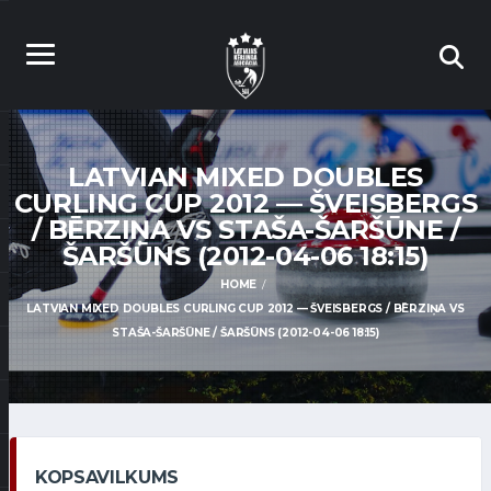
LATVIAN MIXED DOUBLES
CURLING CUP 2012 — ŠVEISBERGS
/ BĒRZIŅA VS STAŠA-ŠARŠŪNE /
ŠARŠŪNS (2012-04-06 18:15)
HOME
LATVIAN MIXED DOUBLES CURLING CUP 2012 — ŠVEISBERGS / BĒRZIŅA VS
STAŠA-ŠARŠŪNE / ŠARŠŪNS (2012-04-06 18:15)
KOPSAVILKUMS