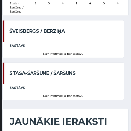
Staša-
2
0
4
1
4
0
4
Šaršūne /
Šaršūns
ŠVEISBERGS / BĒRZIŅA
SASTĀVS
Nav informācija par sastāvu
STAŠA-ŠARŠŪNE / ŠARŠŪNS
SASTĀVS
Nav informācija par sastāvu
JAUNĀKIE IERAKSTI