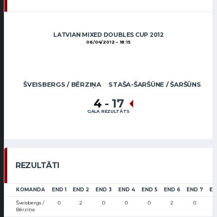
LATVIAN MIXED DOUBLES CUP 2012
06/04/2012
18:15
ŠVEISBERGS / BĒRZIŅA
STAŠA-ŠARŠŪNE / ŠARŠŪNS
4
-
17
GALA REZULTĀTS
REZULTĀTI
KOMANDA
END 1
END 2
END 3
END 4
END 5
END 6
END 7
EN
Šveisbergs /
0
2
0
0
0
2
0
Bērziņa